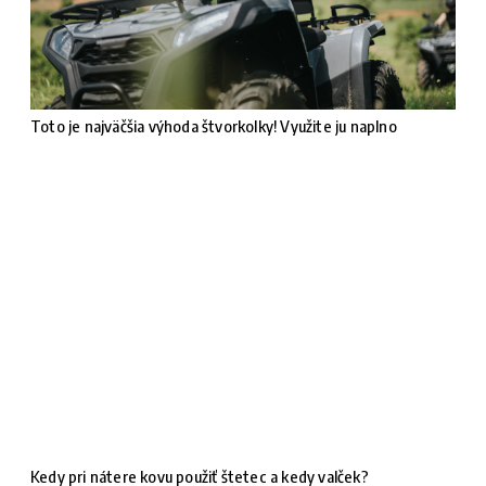
Toto je najväčšia výhoda štvorkolky! Využite ju naplno
Kedy pri nátere kovu použiť štetec a kedy valček?