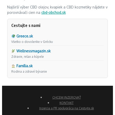
Najširší výber CBD olejov, kvapiek a CBD kozmetiky nájdete v
porovnávači cien na
cbd-obchod.sk
Cestujte s nami
Greece.sk
Všetko o dovolenke v Grécku
Wellnessmagazin.sk
Zdravie, relax a kúpele
Família.sk
Rodina a zdravé bývanie
CHCEM INZEROVAŤ
KONTAKT
Inzercia a PR spolupráca na Cestujte.sk