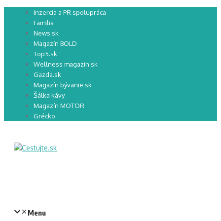
Preskočiť
Inzercia a PR spolupráca
na
Familia
obsah
News.sk
Magazín BOLD
Top5.sk
Wellness magazin.sk
Gazda.sk
Magazín bývanie.sk
Šálka kávy
Magazín MOTOR
Grécko
Menu