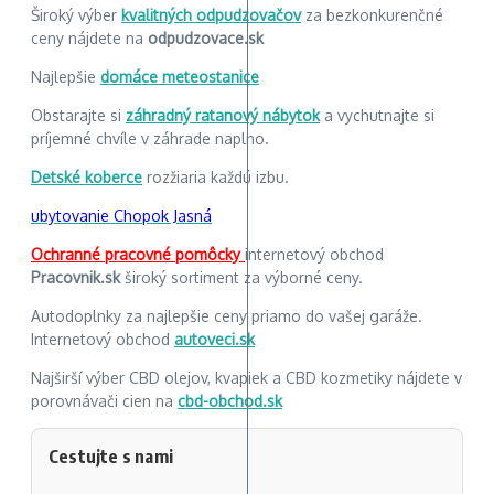
Široký výber
kvalitných odpudzovačov
za bezkonkurenčné
ceny nájdete na
odpudzovace.sk
Najlepšie
domáce meteostanice
Obstarajte si
záhradný ratanový nábytok
a vychutnajte si
príjemné chvíle v záhrade naplno.
Detské koberce
rozžiaria každú izbu.
ubytovanie Chopok Jasná
Ochranné pracovné pomôcky
internetový obchod
Pracovnik.sk
široký sortiment za výborné ceny.
Autodoplnky za najlepšie ceny priamo do vašej garáže.
Internetový obchod
autoveci.sk
Najširší výber CBD olejov, kvapiek a CBD kozmetiky nájdete v
porovnávači cien na
cbd-obchod.sk
Cestujte s nami