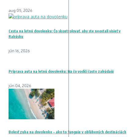
aug 05, 2026
Cesta na letnú dovolenku: Čo skontrolovať, aby ste neostali visieť v
Rakúsku
jún 16, 2026
Príprava auta na letnú dovolenku: Na čo vodiči často zabúdajú
jún 04, 2026
Bolesť zuba na dovolenke – ako to funguje v obľúbených destináciách