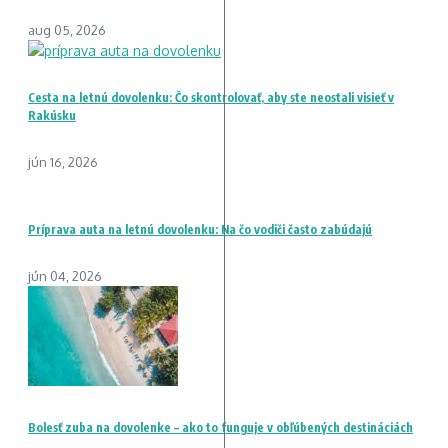
aug 05, 2026
Cesta na letnú dovolenku: Čo skontrolovať, aby ste neostali visieť v
Rakúsku
jún 16, 2026
Príprava auta na letnú dovolenku: Na čo vodiči často zabúdajú
jún 04, 2026
Bolesť zuba na dovolenke – ako to funguje v obľúbených destináciách