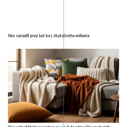
Ako zariadiť prvý byt bez zbytočného míňania
Ako vybrať štýlový prehoz na gauč do obývačky: materiály,