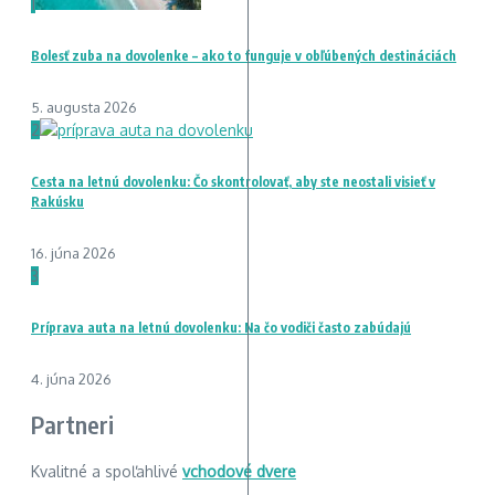
1
Bolesť zuba na dovolenke – ako to funguje v obľúbených destináciách
5. augusta 2026
2
Cesta na letnú dovolenku: Čo skontrolovať, aby ste neostali visieť v
Rakúsku
16. júna 2026
3
Príprava auta na letnú dovolenku: Na čo vodiči často zabúdajú
4. júna 2026
Partneri
Kvalitné a spoľahlivé
vchodové dvere