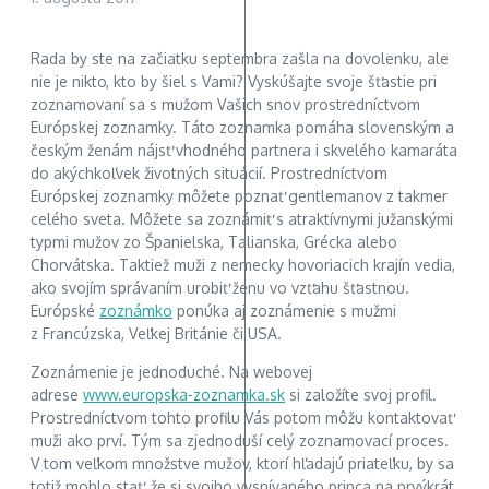
Rada by ste na začiatku septembra zašla na dovolenku, ale
nie je nikto, kto by šiel s Vami? Vyskúšajte svoje šťastie pri
zoznamovaní sa s mužom Vašich snov prostredníctvom
Európskej zoznamky. Táto zoznamka pomáha slovenským a
českým ženám nájsť vhodného partnera i skvelého kamaráta
do akýchkoľvek životných situácií. Prostredníctvom
Európskej zoznamky môžete poznať gentlemanov z takmer
celého sveta. Môžete sa zoznámiť s atraktívnymi južanskými
typmi mužov zo Španielska, Talianska, Grécka alebo
Chorvátska. Taktiež muži z nemecky hovoriacich krajín vedia,
ako svojím správaním urobiť ženu vo vzťahu šťastnou.
Európské
zoznámko
ponúka aj zoznámenie s mužmi
z Francúzska, Veľkej Británie či USA.
Zoznámenie je jednoduché. Na webovej
adrese
www.europska-zoznamka.sk
si založíte svoj profil.
Prostredníctvom tohto profilu Vás potom môžu kontaktovať
muži ako prví. Tým sa zjednoduší celý zoznamovací proces.
V tom veľkom množstve mužov, ktorí hľadajú priateľku, by sa
totiž mohlo stať, že si svojho vysnívaného princa na prvýkrát