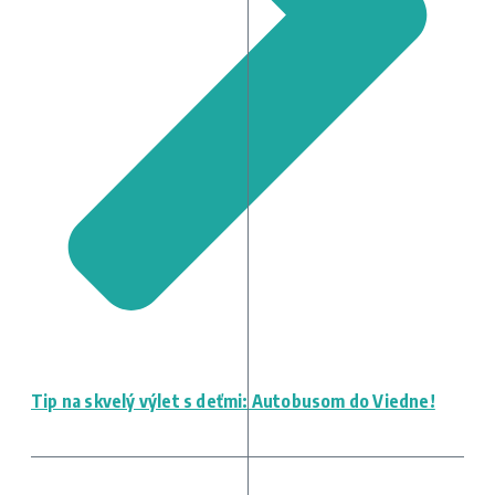
Tip na skvelý výlet s deťmi: Autobusom do Viedne!