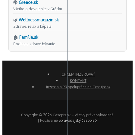
🌍
Greece.sk
Všetko o dovolenke v Grécku
🌿
Wellnessmagazin.sk
Zdravie, relax a kúpele
🏠
Família.sk
Rodina a zdravé bývanie
CHCEM INZEROVAŤ
KONTAKT
Inzercia a PR spolupráca na Cestujte.sk
Copyright: © 2026 Casopis.sk – Všetky práva vyhradené.
| Používame
Spravodajský časopis X