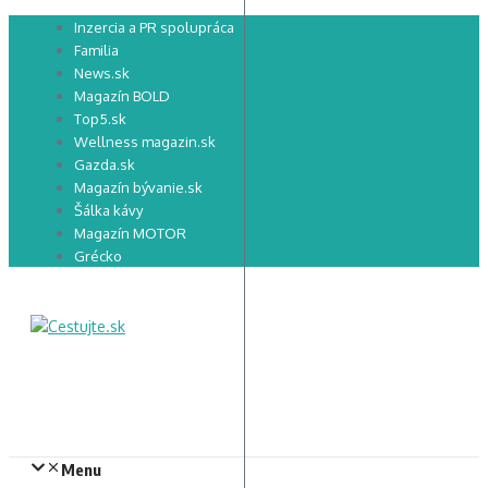
Preskočiť
Inzercia a PR spolupráca
na
Familia
obsah
News.sk
Magazín BOLD
Top5.sk
Wellness magazin.sk
Gazda.sk
Magazín bývanie.sk
Šálka kávy
Magazín MOTOR
Grécko
Menu