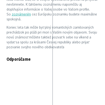
nevšimnete. K ľahšiemu zoznámeniu napomôžu aj
doplňujúce informácie o Vašej osobe vo Vašom profile.
So
zoznámením
cez Európsku zoznamku budete maximálne
spokojná.
Koniec leta tak môže byť plný romantických zamilovaných
prechádzok po pláži pri mori s Vaším novým objavom. Svoju
novú známosť môžete taktiež pozvať k sebe na víkend a
vydať sa spolu za krásami Českej republiky alebo prijať
pozvanie svojho nového obdivovateľa
Odporúčame