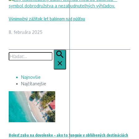
Výnimočný zážitok: let balónom nad púšťou
8. februára 2025
Hľadať:
Najnovšie
Najčítanejšie
Bolesť zuba na dovolenke – ako to funguje v obľúbených destináciách