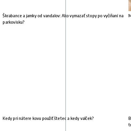
Škrabance a jamky od vandalov: Ako vymazať stopy po vyčíňaní na
M
parkovisku?
Kedy pri nátere kovu použiť štetec a kedy valček?
B
t