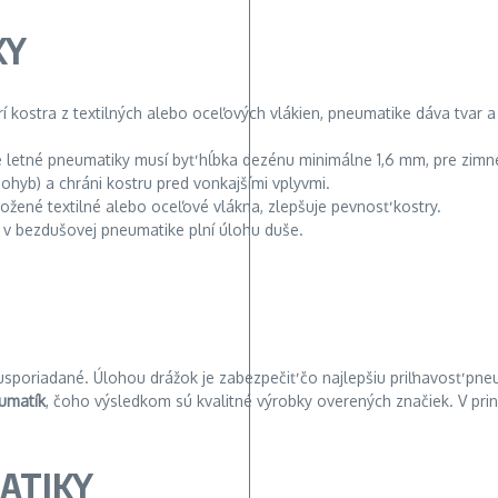
KY
rí kostra z textilných alebo oceľových vlákien, pneumatike dáva tvar a
 letné pneumatiky musí byť hĺbka dezénu minimálne 1,6 mm, pre zim
ohyb) a chráni kostru pred vonkajšími vplyvmi.
ožené textilné alebo oceľové vlákna, zlepšuje pevnosť kostry.
 v bezdušovej pneumatike plní úlohu duše.
usporiadané. Úlohou drážok je zabezpečiť čo najlepšiu priľnavosť pneu
umatík
, čoho výsledkom sú kvalitné výrobky overených značiek. V pr
ATIKY