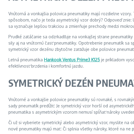
Vnútorná a vonkajšia polovica pneumatiky majú rozdielne vzory.
spôsobom, načo je teda asymetrický vzor dobrý? Odpoveď znie: l
sa vyznačuje lepšou trakciou a zmierňuje prechody medzi mokr
Prudké zatáčanie sa odzrkadľuje na vonkajšej strane pneumatiky
sily aj na vnútornú časť pneumatiky. Opotrebenie pneumatík sa s
symetrický vzor dezénu zbytočne zaťažuje obe polovice pneumati
Letná pneumatika
Hankook Ventus Prime3 K125
je príkladom vys
efektívnosť brzdenia i komfortnú jazdu.
SYMETRICKÝ DEZÉN PNEUMA
Vnútorné a vonkajšie polovice pneumatiky sú rovnaké, s rovnaký
sady pneumatík predĺžiť. Je symetrický vzor horší od asymetrické
pneumatika s asymetrickým vzorom nemusí spĺňať nároky uveden
Či už si vyberiete symetrický alebo asymetrický vzor, myslite na
nové pneumatiky majú mať. Či splnia všetky nároky, ktoré na ne 