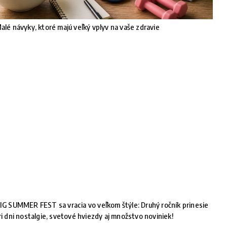
alé návyky, ktoré majú veľký vplyv na vaše zdravie
IG SUMMER FEST sa vracia vo veľkom štýle: Druhý ročník prinesie
ri dni nostalgie, svetové hviezdy aj množstvo noviniek!