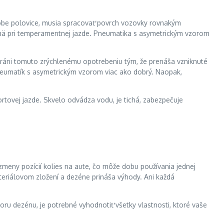
 obe polovice, musia spracovať povrch vozovky rovnakým
jmä pri temperamentnej jazde. Pneumatika s asymetrickým vzorom
bráni tomuto zrýchlenému opotrebeniu tým, že prenáša vzniknuté
pneumatík s asymetrickým vzorom viac ako dobrý. Naopak,
tovej jazde. Skvelo odvádza vodu, je tichá, zabezpečuje
meny pozícií kolies na aute, čo môže dobu používania jednej
ateriálovom zložení a dezéne prináša výhody. Ani každá
oru dezénu, je potrebné vyhodnotiť všetky vlastnosti, ktoré vaše