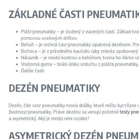
ZÁKLADNÉ ČASTI PNEUMATI
Plášť pneumatiky – je zložený z viacerých častí. Základ tvo
pomocou oceľových drôtov.
Behúň – je vrchná časť pneumatiky opatrená dezénom. Pre
Bočnica – je z prírodného kaučuku (aby zniesla opakovaný 
Nárazník – je medzi kostrou a behúňom, tvoria ho šikmo ul
Vnútorná guma – bráni úniku vzduchu z plášťa pneumatiky,
Ďalšie časti
DEZÉN PNEUMATIKY
Dezén, čiže vzor pneumatiky tvoria drážky, ktoré môžu byť rôzne 
životnosť pneumatiky. Práve dezénu sa venujú početné
testy pne
a asymetrický. Aký je medzi nimi rozdiel?
ASYMETRICKÝ DEZÉN PNEUM