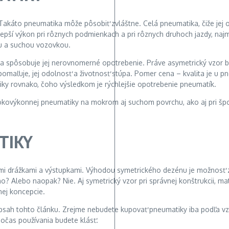
 Takáto pneumatika môže pôsobiť zvláštne. Celá pneumatika, čiže jej
epší výkon pri rôznych podmienkach a pri rôznych druhoch jazdy, na
ou a suchou vozovkou.
 a spôsobuje jej nerovnomerné opotrebenie. Práve asymetrický vzor 
pomaľuje, jej odolnosť a životnosť stúpa. Pomer cena – kvalita je u 
ky rovnako, čoho výsledkom je rýchlejšie opotrebenie pneumatík.
okovýkonnej pneumatiky na mokrom aj suchom povrchu, ako aj pri špor
TIKY
mi drážkami a výstupkami. Výhodou symetrického dezénu je možnosť z
ho? Alebo naopak? Nie. Aj symetrický vzor pri správnej konštrukcii, m
ej koncepcie.
 obsah tohto článku. Zrejme nebudete kupovať pneumatiky iba podľa vz
počas používania budete klásť.