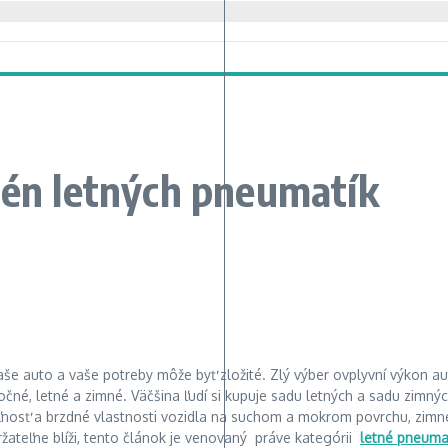
zén letných pneumatík
vaše auto a vaše potreby môže byť zložité. Zlý výber ovplyvní výkon a
čné, letné a zimné. Väčšina ľudí si kupuje sadu letných a sadu zimný
ľnosť a brzdné vlastnosti vozidla na suchom a mokrom povrchu, zimné
ržateľne blíži, tento článok je venovaný práve kategórii
letné pneuma