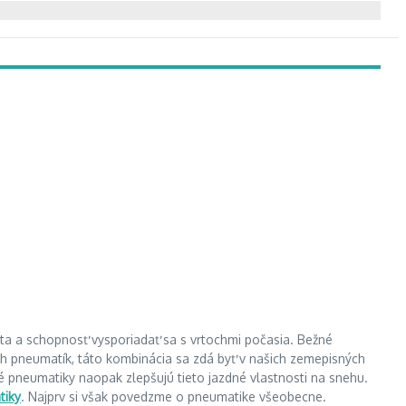
uta a schopnosť vysporiadať sa s vrtochmi počasia. Bežné
ch pneumatík, táto kombinácia sa zdá byť v našich zemepisných
 pneumatiky naopak zlepšujú tieto jazdné vlastnosti na snehu.
tiky
. Najprv si však povedzme o pneumatike všeobecne.