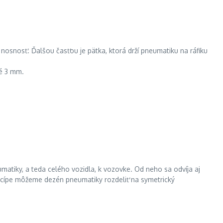
 nosnosť. Ďalšou časťou je pätka, ktorá drží pneumatiku na ráfiku
né 3 mm.
matiky, a teda celého vozidla, k vozovke. Od neho sa odvíja aj
incípe môžeme dezén pneumatiky rozdeliť na symetrický