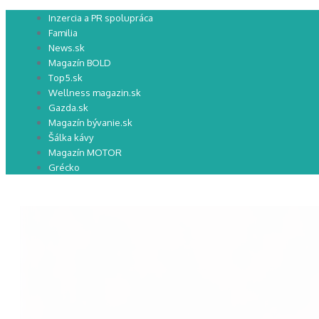
Preskočiť
Inzercia a PR spolupráca
na
Familia
obsah
News.sk
Magazín BOLD
Top5.sk
Wellness magazin.sk
Gazda.sk
Magazín bývanie.sk
Šálka kávy
Magazín MOTOR
Grécko