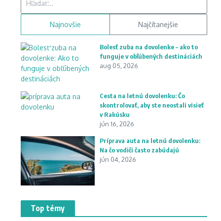
Najnovšie
Najčítanejšie
Bolesť zuba na dovolenke – ako to
funguje v obľúbených destináciách
aug 05, 2026
Cesta na letnú dovolenku: Čo
skontrolovať, aby ste neostali visieť
v Rakúsku
jún 16, 2026
Príprava auta na letnú dovolenku:
Na čo vodiči často zabúdajú
jún 04, 2026
Top témy