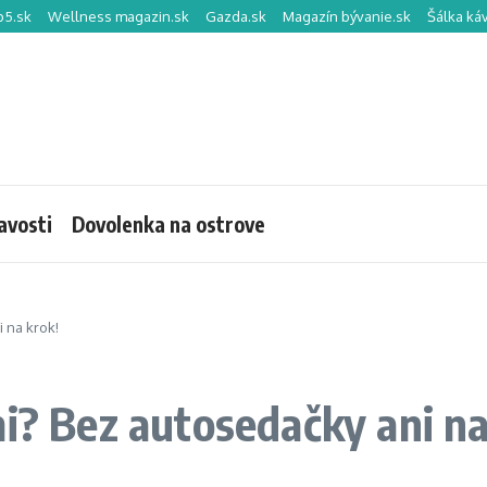
p5.sk
Wellness magazin.sk
Gazda.sk
Magazín bývanie.sk
Šálka ká
avosti
Dovolenka na ostrove
 na krok!
mi? Bez autosedačky ani na