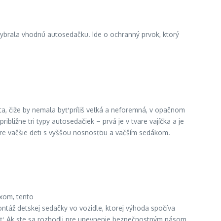
 vybrala vhodnú autosedačku. Ide o ochranný prvok, ktorý
, čiže by nemala byť príliš veľká a neforemná, v opačnom
bližne tri typy autosedačiek – prvá je v tvare vajíčka a je
pre väčšie deti s vyššou nosnosťou a väčším sedákom.
ixom, tento
ntáž detskej sedačky vo vozidle, ktorej výhoda spočíva
ať. Ak ste sa rozhodli pre upevnenie bezpečnostným pásom,