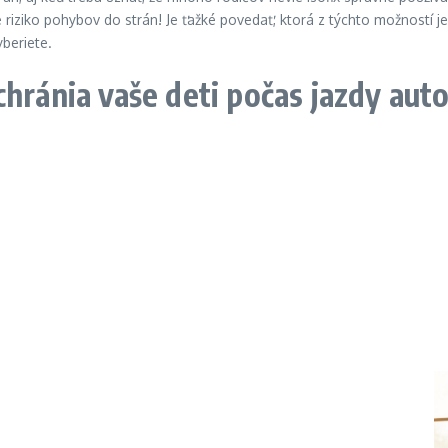
 riziko pohybov do strán! Je ťažké povedať, ktorá z týchto možností je 
yberiete.
hránia vaše deti počas jazdy auto