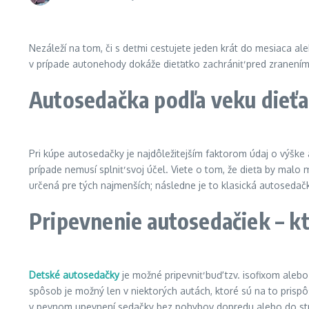
Nezáleží na tom, či s deťmi cestujete jeden krát do mesiaca al
v prípade autonehody dokáže dieťatko zachrániť pred zranen
Autosedačka podľa veku dieťa
Pri kúpe autosedačky je najdôležitejším faktorom údaj o výške 
prípade nemusí splniť svoj účel. Viete o tom, že dieťa by malo 
určená pre tých najmenších; následne je to klasická autoseda
Pripevnenie autosedačiek – kto
Detské autosedačky
je možné pripevniť buď tzv. isofixom aleb
spôsob je možný len v niektorých autách, ktoré sú na to prisp
v pevnom upevnení sedačky bez pohybov dopredu alebo do strán