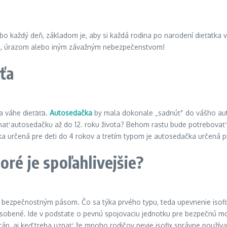
ebo každý deň, základom je, aby si každá rodina po narodení dieťatka
ím, úrazom alebo iným závažným nebezpečenstvom!
ťa
a váhe dieťaťa.
Autosedačka
by mala dokonale „sadnúť“ do vášho auta
mať autosedačku až do 12. roku života? Behom rastu bude potrebovať pri
čka určená pre deti do 4 rokov a tretím typom je autosedačka určená 
ré je spoľahlivejšie?
o bezpečnostným pásom. Čo sa týka prvého typu, teda upevnenie isof
ôsobené. Ide v podstate o pevnú spojovaciu jednotku pre bezpečnú mo
, aj keď treba uznať, že mnoho rodičov nevie isofix správne použív