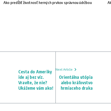
Ako predĺžiť životnosť herných prvkov správnou údržbou
Ak
Next Article
Cesta do Ameriky
ide aj bez víz.
Orientálna utópia
Vravíte, že nie?
alebo kráľovstvo
Ukážeme vám ako!
hrmiaceho draka