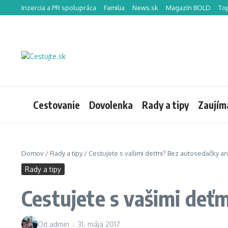
Preskočiť na obsah
Inzercia a PR spolupráca
Familia
News.sk
Magazín BOLD
To
Cestovanie
Dovolenka
Rady a tipy
Zaujím
Domov
/
Rady a tipy
/
Cestujete s vašimi deťmi? Bez autosedačky ani
Rady a tipy
Cestujete s vašimi deť
Od
admin
31. mája 2017