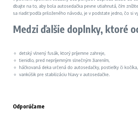
dbajte na to, aby bola autosedačka pevne utiahnutá, čím znížite
sa riadiť podľa priloženého návodu, je v podstate jedno, čo si v
Medzi ďalšie doplnky, ktoré oc
detský vlnený fusák, ktorý príjemne zahreje,
tienidlo, pred nepríjemným slnečným žiarením,
háčkovaná deka určená do autosedačky, postieľky či kočíka,
vankúšik pre stabilizáciu hlavy v autosedačke.
Odporúčame