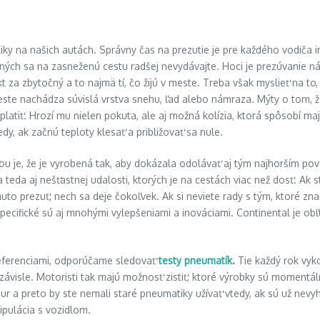
ky na našich autách. Správny čas na prezutie je pre každého vodiča i
ných sa na zasneženú cestu radšej nevydávajte. Hoci je prezúvanie ná
t za zbytočný a to najmä tí, čo žijú v meste. Treba však myslieť na to,
ceste nachádza súvislá vrstva snehu, ľad alebo námraza. Mýty o tom,
latiť. Hrozí mu nielen pokuta, ale aj možná kolízia, ktorá spôsobí ma
dy, ak začnú teploty klesať a približovať sa nule.
je, že je vyrobená tak, aby dokázala odolávať aj tým najhorším pov
 teda aj nešťastnej udalosti, ktorých je na cestách viac než dosť. Ak 
to prezuť, nech sa deje čokoľvek. Ak si neviete rady s tým, ktoré zn
pecifické sú aj mnohými vylepšeniami a inováciami. Continental je obľ
 referenciami, odporúčame sledovať
testy pneumatík
.
Tie každý rok vyk
ávisle. Motoristi tak majú možnosť zistiť, ktoré výrobky sú momentálne
r a preto by ste nemali staré pneumatiky užívať vtedy, ak sú už ne
nipulácia s vozidlom.