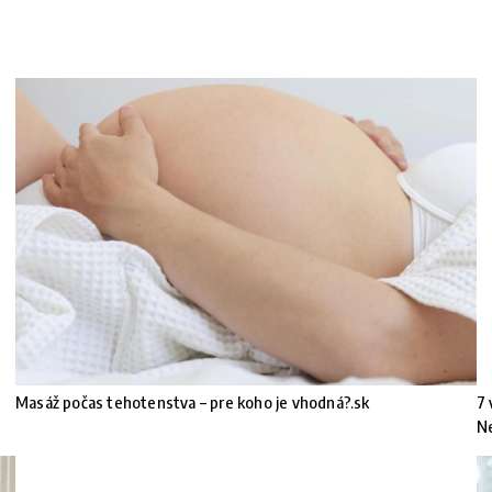
Masáž počas tehotenstva – pre koho je vhodná?.sk
7 
N