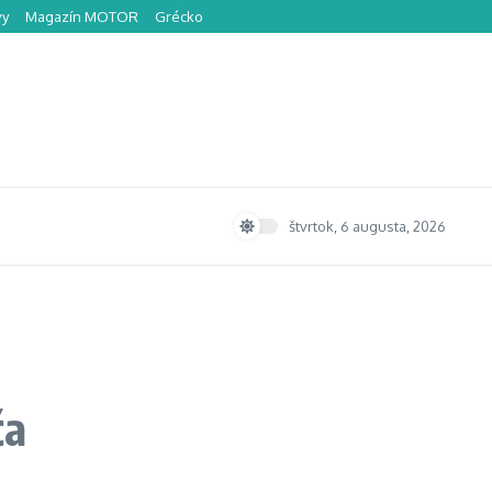
vy
Magazín MOTOR
Grécko
štvrtok, 6 augusta, 2026
ča