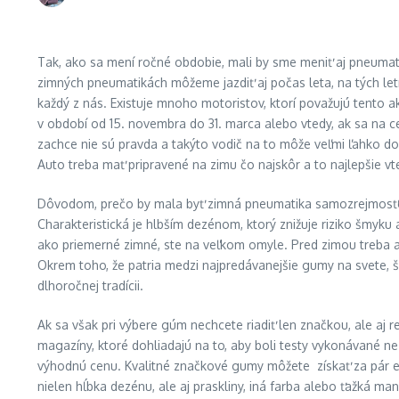
Tak, ako sa mení ročné obdobie, mali by sme meniť aj pneumati
zimných pneumatikách môžeme jazdiť aj počas leta, na tých let
každý z nás. Existuje mnoho motoristov, ktorí považujú tento ak
v období od 15. novembra do 31. marca alebo vtedy, ak sa na 
zachce nie sú pravda a takýto vodič na to môže veľmi ľahko dop
Auto treba mať pripravené na zimu čo najskôr a to najlepšie vte
Dôvodom, prečo by mala byť zimná pneumatika samozrejmosťou 
Charakteristická je hlbším dezénom, ktorý znižuje riziko šmyku a
ako priemerné zimné, ste na veľkom omyle. Pred zimou treba au
Okrem toho, že patria medzi najpredávanejšie gumy na svete, š
dlhoročnej tradícii.
Ak sa však pri výbere gúm nechcete riadiť len značkou, ale aj
magazíny, ktoré dohliadajú na to, aby boli testy vykonávané nez
výhodnú cenu. Kvalitné značkové gumy môžete získať za pár eu
nielen hĺbka dezénu, ale aj praskliny, iná farba alebo ťažká ma