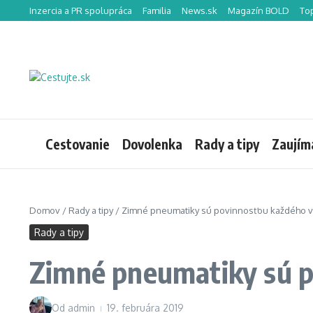
Preskočiť na obsah
Inzercia a PR spolupráca
Familia
News.sk
Magazín BOLD
To
Cestovanie
Dovolenka
Rady a tipy
Zaujím
Domov
/
Rady a tipy
/
Zimné pneumatiky sú povinnosťou každého v
Rady a tipy
Zimné pneumatiky sú p
Od
admin
19. februára 2019