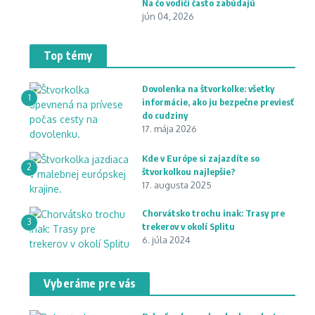
Na čo vodiči často zabúdajú
jún 04, 2026
Top témy
Dovolenka na štvorkolke: všetky
1
informácie, ako ju bezpečne previesť
do cudziny
17. mája 2026
Kde v Európe si zajazdíte so
2
štvorkolkou najlepšie?
17. augusta 2025
Chorvátsko trochu inak: Trasy pre
3
trekerov v okolí Splitu
6. júla 2024
Vyberáme pre vás