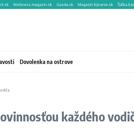
p5.sk
Wellness magazin.sk
Gazda.sk
Magazín bývanie.sk
Šálka ká
avosti
Dovolenka na ostrove
odiča
ovinnosťou každého vodi