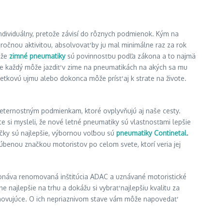
ndividuálny, pretože závisí do rôznych podmienok. Kým na
ročnou aktivitou, absolvovať by ju mal minimálne raz za rok
 že
zimné pneumatiky
sú povinnosťou podľa zákona a to najmä
 že každý môže jazdiť v zime na pneumatikách na akých sa mu
jetkovú ujmu alebo dokonca môže prísť aj k strate na živote.
eternostným podmienkam, ktoré ovplyvňujú aj naše cesty.
ste si mysleli, že nové letné pneumatiky sú vlastnosťami lepšie
ačky sú najlepšie, výbornou voľbou sú
pneumatiky Continetal
.
úbenou značkou motoristov po celom svete, ktorí veria jej
onáva renomovaná inštitúcia ADAC a uznávané motoristické
 najlepšie na trhu a dokážu si vybrať najlepšiu kvalitu za
vyhovujúce. O ich nepriaznivom stave vám môže napovedať