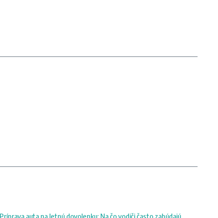
Príprava auta na letnú dovolenku: Na čo vodiči často zabúdajú