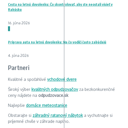
Cesta na letnú dovolenku: Čo skontrolovať, aby ste neostali visieť v
Rakúsku
16. júna 2026
3
Príprava auta na letnú dovolenku: Na čo vodiči často zabúdajú
4. júna 2026
Partneri
Kvalitné a spoľahlivé
vchodové dvere
Široký výber
kvalitných odpudzovačov
za bezkonkurenčné
ceny nájdete na
odpudzovace.sk
Najlepšie
domáce meteostanice
Obstarajte si
záhradný ratanový nábytok
a vychutnajte si
príjemné chvíle v záhrade naplno.