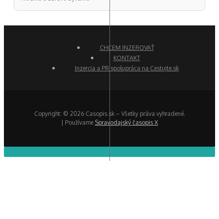
CHCEM INZEROVAŤ
KONTAKT
Inzercia a PR spolupráca na Cestujte.sk
Copyright: © 2026 Casopis.sk – Všetky práva vyhradené.
| Používame
Spravodajský časopis X