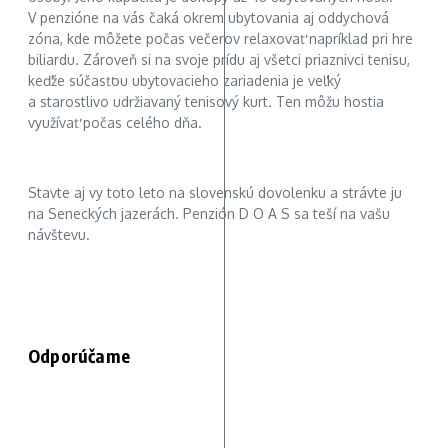
V penzióne na vás čaká okrem ubytovania aj oddychová
zóna, kde môžete počas večerov relaxovať napríklad pri hre
biliardu. Zároveň si na svoje prídu aj všetci priaznivci tenisu,
keďže súčasťou ubytovacieho zariadenia je veľký
a starostlivo udržiavaný tenisový kurt. Ten môžu hostia
využívať počas celého dňa.
Stavte aj vy toto leto na slovenskú dovolenku a strávte ju
na Seneckých jazerách. Penzión D O A S sa teší na vašu
návštevu.
Odporúčame