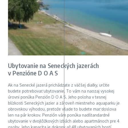
Ubytovanie na Seneckých jazerách
v Penzióne D O A S
Ak na Senecké jazerá prichádzate z väčšej diaľky, určite
budete potrebovať ubytovanie. To vám na naozaj vysokej
úrovni ponúka Penzión D O A S. Jeho poloha v tesnej
blízkosti Seneckých jazier a zároveň miestneho aquaparku je
obrovskou výhodou, pretože všade to budete mať doslova
len na pár krokov. Penzión vám ponúka nadštandardné
ubytovanie v dvojlôžkových izbách alebo apartmánoch pre 4
osoby. Jeho kapacita je dokopy až 48 ubytovaných hostí.