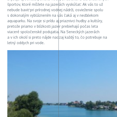
športov, ktoré môžete na jazerách vyskúšať. Ak vás to už
nebude baviť pri prírodnej vodnej nádrži, osvieženie spolu
s dokonalým vybláznením na vás čaká aj v neďalekom
aquaparku. Na svoje si prídu aj priaznivci hudby a kultúry,
pretože priamo v blízkosti jazier prebiehajú počas leta
viaceré spoločenské podujatia. Na Seneckých jazerách
a v ich okolí si preto nájde naozaj každý to, čo potrebuje na
letný oddych pri vode.