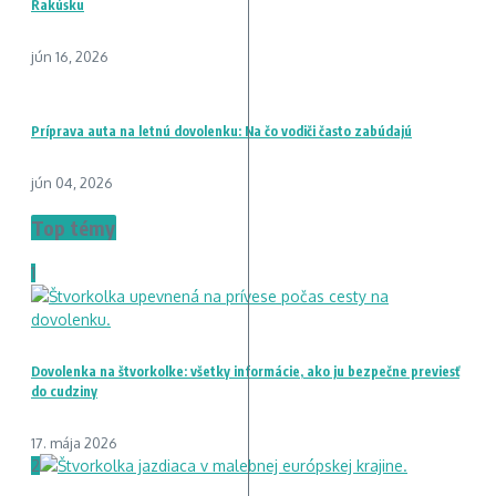
Rakúsku
jún 16, 2026
Príprava auta na letnú dovolenku: Na čo vodiči často zabúdajú
jún 04, 2026
Top témy
1
Dovolenka na štvorkolke: všetky informácie, ako ju bezpečne previesť
do cudziny
17. mája 2026
2