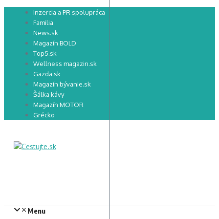
Preskočiť
Inzercia a PR spolupráca
na
Familia
obsah
News.sk
Magazín BOLD
Top5.sk
Wellness magazin.sk
Gazda.sk
Magazín bývanie.sk
Šálka kávy
Magazín MOTOR
Grécko
Menu