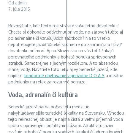
Od
admin
7. júla 2015
Rozmýšľate, kde tento rok strávite vašu letnú dovolenku?
Chcete si dokonale oddýchnuť pri vode, no zároveň túžite aj
po adrenalíne či vzrušujúcich zážitkoch? Na to všetko
nepotrebujete jazdiť ďaleké kilometre do zahraničia a tráviť
dovolenku pri mori. Aj na Slovensku na vás totiž čakajú
porovnateľné podmienky a bohatá ponuka sprievodných
atrakcií. Samozrejme s jedným rozdielom. A to absenciou
slanej vody. Navštívte toto leto aj vy Senecké jazerá, kde
nájdete
komfortné ubytovanie v penzióne D O A S
a ideálne
podmienky na relax za rozumné peniaze.
Voda, adrenalín či kultúra
Senecké jazerá patria počas leta medzi tie
najvyhľadávanejšie turistické lokality na Slovensku. Výhodou
tejto rekreačnej oblasti je najmä čistá a veľmi príjemná voda
spolu s upravenými priľahlými plážami. Atraktivitu jazier
zvyšuje aj bohatá ponuka vodných atrakcií či adrenalínových