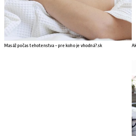
Masáž počas tehotenstva – pre koho je vhodná?.sk
Ak