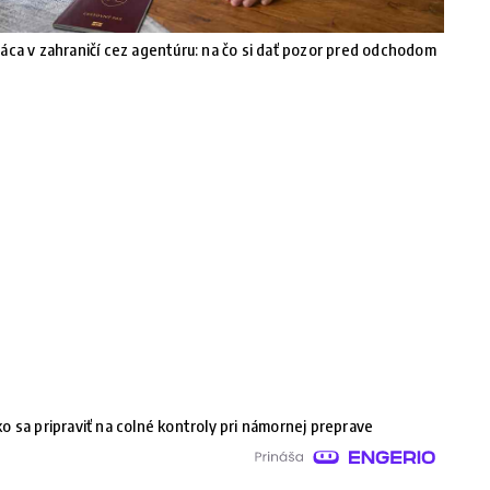
áca v zahraničí cez agentúru: na čo si dať pozor pred odchodom
o sa pripraviť na colné kontroly pri námornej preprave