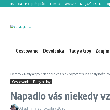
Preskočiť na obsah
Inzercia a PR spolupráca
Familia
News.sk
Magazín BOLD
To
Cestovanie
Dovolenka
Rady a tipy
Zaujím
Domov
/
Rady a tipy
/
Napadlo vás niekedy vziať si na cesty nožnico
Cestovanie
Rady a tipy
Napadlo vás niekedy vzi
Od
admin
25. októbra 2020