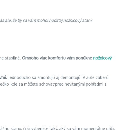
vás ale, že by sa vám mohol hodiť aj nožnicový stan?
ne stabilné.
Omnoho viac komfortu vám ponúkne
nožnicový
evné.
Jednoducho sa zmontujú aj demontujú. V aute zaberú
niečko, kde sa môžete schovať pred nevítanými pohľadmi z
vášho stanu, či si vyberiete taký, aký sa vám momentálne páči.