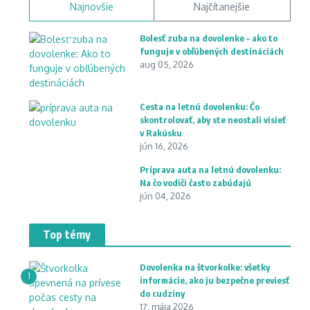
Najnovšie
Najčítanejšie
Bolesť zuba na dovolenke – ako to
funguje v obľúbených destináciách
aug 05, 2026
Cesta na letnú dovolenku: Čo
skontrolovať, aby ste neostali visieť
v Rakúsku
jún 16, 2026
Príprava auta na letnú dovolenku:
Na čo vodiči často zabúdajú
jún 04, 2026
Top témy
Dovolenka na štvorkolke: všetky
1
informácie, ako ju bezpečne previesť
do cudziny
17. mája 2026