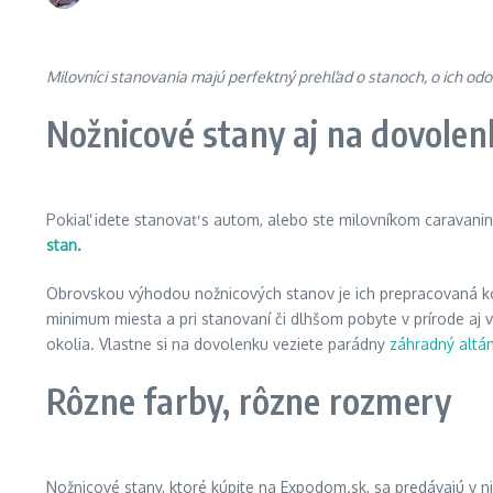
Milovníci stanovania majú perfektný prehľad o stanoch, o ich odoln
Nožnicové stany aj na dovole
Pokiaľ idete stanovať s autom, alebo ste milovníkom caravanin
stan
.
Obrovskou výhodou nožnicových stanov je ich prepracovaná k
minimum miesta a pri stanovaní či dlhšom pobyte v prírode aj
okolia. Vlastne si na dovolenku veziete parádny
záhradný altá
Rôzne farby, rôzne rozmery
Nožnicové stany, ktoré kúpite na Expodom.sk, sa predávajú v ni