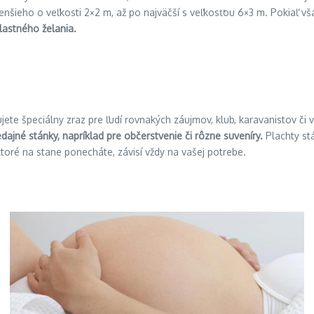
ieho o veľkosti 2×2 m, až po najväčší s veľkosťou 6×3 m. Pokiaľ vša
vlastného želania.
ujete špeciálny zraz pre ľudí rovnakých záujmov, klub, karavanistov 
dajné stánky, napríklad pre občerstvenie či rôzne suveníry.
Plachty stá
oré na stane ponecháte, závisí vždy na vašej potrebe.