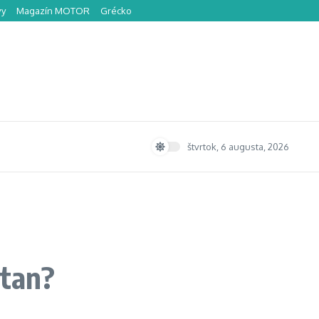
vy
Magazín MOTOR
Grécko
štvrtok, 6 augusta, 2026
stan?