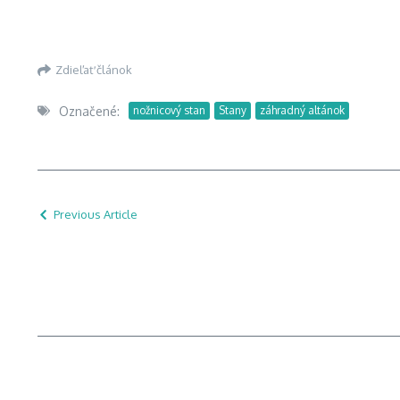
Zdieľať článok
Označené:
nožnicový stan
Stany
záhradný altánok
Previous Article