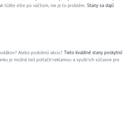
k túžite ešte po väčšom, nie je to problém.
Stany sa dajú
či vodákov? Alebo podobnú akciu?
Tieto kvalitné stany poskytnú
nku je možné tiež potlačiť reklamou a využiť ich súčasne pre