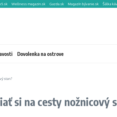
p5.sk
Wellness magazin.sk
Gazda.sk
Magazín bývanie.sk
Šálka ká
avosti
Dovolenka na ostrove
vý stan?
ať si na cesty nožnicový 