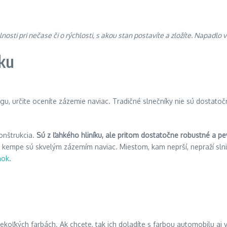
osti pri nečase či o rýchlosti, s akou stan postavíte a zložíte. Napadlo 
nku
gu, určite oceníte zázemie naviac. Tradičné slnečníky nie sú dostatoč
onštrukcia.
Sú z ľahkého hliníku, ale pritom dostatočne robustné a p
 v kempe sú skvelým zázemím naviac. Miestom, kam neprší, nepraží sl
nok
.
ekoľkých farbách. Ak chcete, tak ich doladíte s farbou automobilu aj 