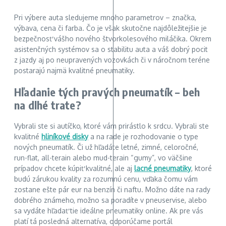
Pri výbere auta sledujeme mnoho parametrov – značka,
výbava, cena či farba. Čo je však skutočne najdôležitejšie je
bezpečnosť vášho nového štvorkolesového miláčika. Okrem
asistenčných systémov sa o stabilitu auta a váš dobrý pocit
z jazdy aj po neupravených vozovkách či v náročnom teréne
postarajú najmä kvalitné pneumatiky.
Hľadanie tých pravých pneumatík – beh
na dlhé trate?
Vybrali ste si autíčko, ktoré vám prirástlo k srdcu. Vybrali ste
kvalitné
hliníkové disky
a na rade je rozhodovanie o type
nových pneumatík. Či už hľadáte letné, zimné, celoročné,
run-flat, all-terain alebo mud-terain “gumy”, vo väčšine
prípadov chcete kúpiť kvalitné, ale aj
lacné pneumatiky
, ktoré
budú zárukou kvality za rozumnú cenu, vďaka čomu vám
zostane ešte pár eur na benzín či naftu. Možno dáte na rady
dobrého známeho, možno sa poradíte v pneuservise, alebo
sa vydáte hľadať tie ideálne pneumatiky online. Ak pre vás
platí tá posledná alternatíva, odporúčame portál