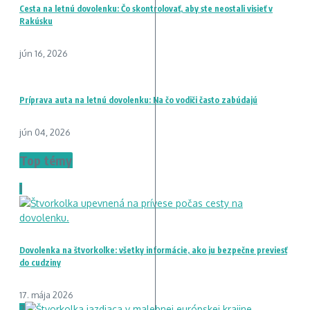
Cesta na letnú dovolenku: Čo skontrolovať, aby ste neostali visieť v
Rakúsku
jún 16, 2026
Príprava auta na letnú dovolenku: Na čo vodiči často zabúdajú
jún 04, 2026
Top témy
1
Dovolenka na štvorkolke: všetky informácie, ako ju bezpečne previesť
do cudziny
17. mája 2026
2