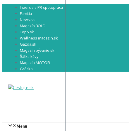
Preskočiť
Inzercia a PR spolupráca
na
Familia
obsah
News.sk
Magazín BOLD
Top5.sk
Wellness magazin.sk
Gazda.sk
Magazín bývanie.sk
Šálka kávy
Magazín MOTOR
Grécko
Menu