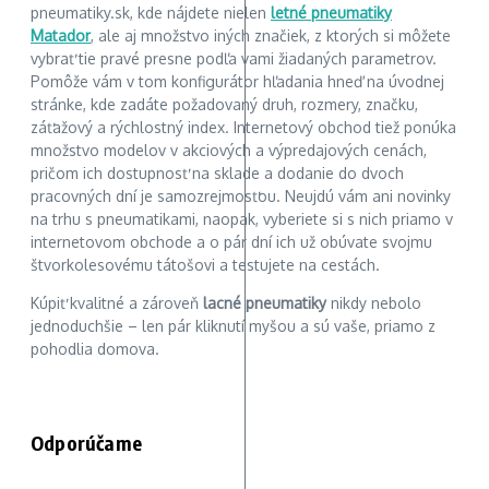
pneumatiky.sk, kde nájdete nielen
letné pneumatiky
Matador
, ale aj množstvo iných značiek, z ktorých si môžete
vybrať tie pravé presne podľa vami žiadaných parametrov.
Pomôže vám v tom konfigurátor hľadania hneď na úvodnej
stránke, kde zadáte požadovaný druh, rozmery, značku,
záťažový a rýchlostný index. Internetový obchod tiež ponúka
množstvo modelov v akciových a výpredajových cenách,
pričom ich dostupnosť na sklade a dodanie do dvoch
pracovných dní je samozrejmosťou. Neujdú vám ani novinky
na trhu s pneumatikami, naopak, vyberiete si s nich priamo v
internetovom obchode a o pár dní ich už obúvate svojmu
štvorkolesovému tátošovi a testujete na cestách.
Kúpiť kvalitné a zároveň
lacné pneumatiky
nikdy nebolo
jednoduchšie – len pár kliknutí myšou a sú vaše, priamo z
pohodlia domova.
Odporúčame