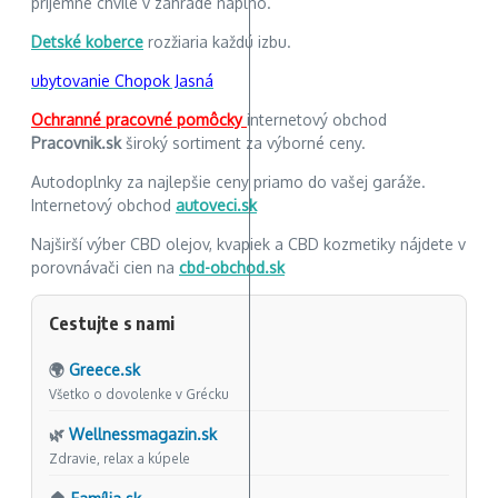
príjemné chvíle v záhrade naplno.
Detské koberce
rozžiaria každú izbu.
ubytovanie Chopok Jasná
Ochranné pracovné pomôcky
internetový obchod
Pracovnik.sk
široký sortiment za výborné ceny.
Autodoplnky za najlepšie ceny priamo do vašej garáže.
Internetový obchod
autoveci.sk
Najširší výber CBD olejov, kvapiek a CBD kozmetiky nájdete v
porovnávači cien na
cbd-obchod.sk
Cestujte s nami
🌍
Greece.sk
Všetko o dovolenke v Grécku
🌿
Wellnessmagazin.sk
Zdravie, relax a kúpele