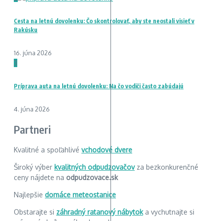
Cesta na letnú dovolenku: Čo skontrolovať, aby ste neostali visieť v
Rakúsku
16. júna 2026
3
Príprava auta na letnú dovolenku: Na čo vodiči často zabúdajú
4. júna 2026
Partneri
Kvalitné a spoľahlivé
vchodové dvere
Široký výber
kvalitných odpudzovačov
za bezkonkurenčné
ceny nájdete na
odpudzovace.sk
Najlepšie
domáce meteostanice
Obstarajte si
záhradný ratanový nábytok
a vychutnajte si