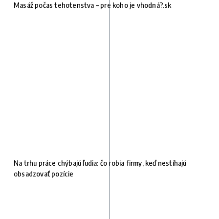
Masáž počas tehotenstva – pre koho je vhodná?.sk
Na trhu práce chýbajú ľudia: čo robia firmy, keď nestíhajú
obsadzovať pozície