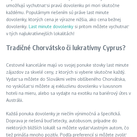
umožňujú vychutnať si pravú dovolenku pri mori skutočne
každému. Populárnym riešením sú práve last minute
dovolenky, ktorých cena je výrazne nižšia, ako cena bežnej
dovolenky.
Last minute dovolenky
si pritom môžete vychutnať
v tých najlukratívnejších lokalitách!
Tradičné Chorvátsko či lukratívny Cyprus?
Cestovné kancelárie majú vo svojej ponuke stovky last minute
zájazdov za skvelé ceny, z ktorých si vyberie skutočne každý.
Vydať sa môžete do Slovákmi veľmi obľúbeného Chorvátska,
no vyskúšať si môžete aj exkluzívnu dovolenku v luxusnom
hoteli na mieru, alebo sa vydajte na exotiku na bariérový útes v
Austrálii.
Každá ponuka dovolenky je niečím výnimočná a špecifická.
Doprava je riešená buď letecky, autobusom, prípadne do
niektorých bližších lokalít sa môžete vydať vlastným autom, čo
tiež prináša mnoho pozitív. Podľa preferencií si môžete zvoliť