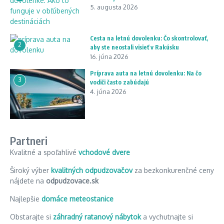
5. augusta 2026
Cesta na letnú dovolenku: Čo skontrolovať,
2
aby ste neostali visieť v Rakúsku
16. júna 2026
Príprava auta na letnú dovolenku: Na čo
3
vodiči často zabúdajú
4. júna 2026
Partneri
Kvalitné a spoľahlivé
vchodové dvere
Široký výber
kvalitných odpudzovačov
za bezkonkurenčné ceny
nájdete na
odpudzovace.sk
Najlepšie
domáce meteostanice
Obstarajte si
záhradný ratanový nábytok
a vychutnajte si