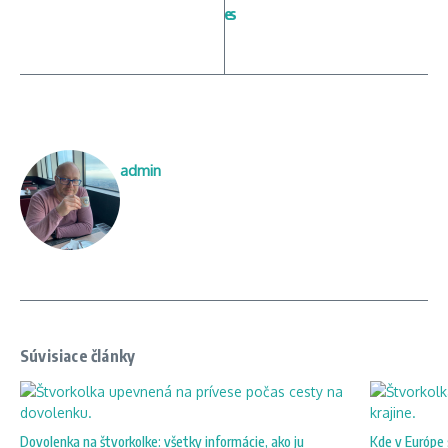
e
s
admin
Súvisiace články
Dovolenka na štvorkolke: všetky informácie, ako ju
Kde v Európe 