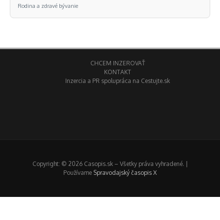
Rodina a zdravé bývanie
CHCEM INZEROVAŤ
KONTAKT
Inzercia a PR spolupráca na Cestujte.sk
Copyright: © 2026 Casopis.sk – Všetky práva vyhradené. |
Používame
Spravodajský časopis X