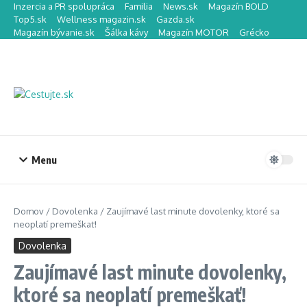
Preskočiť na obsah
Inzercia a PR spolupráca
Familia
News.sk
Magazín BOLD
Top5.sk
Wellness magazin.sk
Gazda.sk
Magazín bývanie.sk
Šálka kávy
Magazín MOTOR
Grécko
Menu
Domov
/
Dovolenka
/
Zaujímavé last minute dovolenky, ktoré sa
neoplatí premeškať!
Dovolenka
Zaujímavé last minute dovolenky,
ktoré sa neoplatí premeškať!