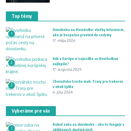
Top témy
Dovolenka na štvorkolke: všetky informácie,
1
ako ju bezpečne previesť do cudziny
17. mája 2026
Kde v Európe si zajazdíte so štvorkolkou
2
najlepšie?
17. augusta 2025
Chorvátsko trochu inak: Trasy pre trekerov
3
v okolí Splitu
6. júla 2024
Vyberáme pre vás
Bolesť zuba na dovolenke – ako to funguje v
1
obľúbených destináciách