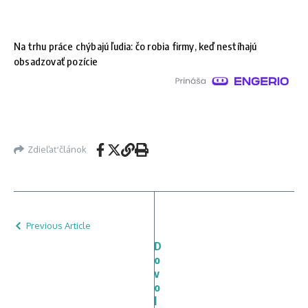
Na trhu práce chýbajú ľudia: čo robia firmy, keď nestíhajú
obsadzovať pozície
Zdieľať článok
Previous Article
D
o
v
o
l