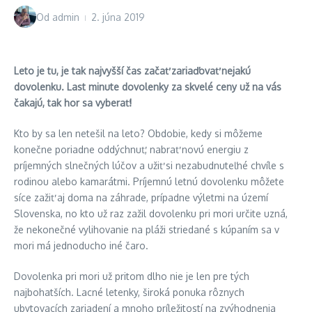
Od
admin
2. júna 2019
Leto je tu, je tak najvyšší čas začať zariaďovať nejakú
dovolenku. Last minute dovolenky za skvelé ceny už na vás
čakajú, tak hor sa vyberať!
Kto by sa len netešil na leto? Obdobie, kedy si môžeme
konečne poriadne oddýchnuť, nabrať novú energiu z
príjemných slnečných lúčov a užiť si nezabudnuteľné chvíle s
rodinou alebo kamarátmi. Príjemnú letnú dovolenku môžete
síce zažiť aj doma na záhrade, prípadne výletmi na území
Slovenska, no kto už raz zažil dovolenku pri mori určite uzná,
že nekonečné vylihovanie na pláži striedané s kúpaním sa v
mori má jednoducho iné čaro.
Dovolenka pri mori už pritom dlho nie je len pre tých
najbohatších. Lacné letenky, široká ponuka rôznych
ubytovacích zariadení a mnoho príležitostí na zvýhodnenia