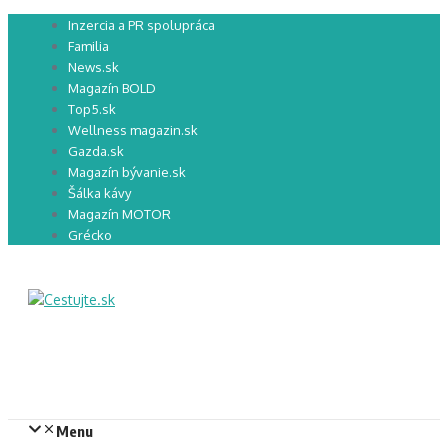
Preskočiť
Inzercia a PR spolupráca
na
Familia
obsah
News.sk
Magazín BOLD
Top5.sk
Wellness magazin.sk
Gazda.sk
Magazín bývanie.sk
Šálka kávy
Magazín MOTOR
Grécko
Menu