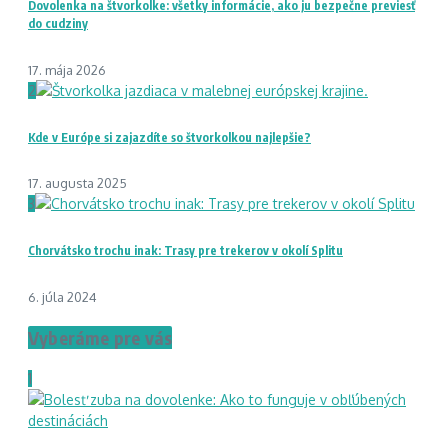
Dovolenka na štvorkolke: všetky informácie, ako ju bezpečne previesť
do cudziny
17. mája 2026
2
Kde v Európe si zajazdíte so štvorkolkou najlepšie?
17. augusta 2025
3
Chorvátsko trochu inak: Trasy pre trekerov v okolí Splitu
6. júla 2024
Vyberáme pre vás
1