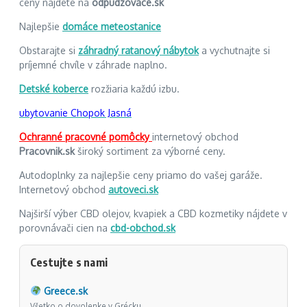
ceny nájdete na
odpudzovace.sk
Najlepšie
domáce meteostanice
Obstarajte si
záhradný ratanový nábytok
a vychutnajte si
príjemné chvíle v záhrade naplno.
Detské koberce
rozžiaria každú izbu.
ubytovanie Chopok Jasná
Ochranné pracovné pomôcky
internetový obchod
Pracovnik.sk
široký sortiment za výborné ceny.
Autodoplnky za najlepšie ceny priamo do vašej garáže.
Internetový obchod
autoveci.sk
Najširší výber CBD olejov, kvapiek a CBD kozmetiky nájdete v
porovnávači cien na
cbd-obchod.sk
Cestujte s nami
Greece.sk
Všetko o dovolenke v Grécku