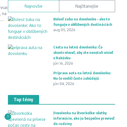
Najnovšie
Najčítanejšie
hnať
, na
Bolesť zuba na dovolenke – ako to
...
funguje v obľúbených destináciách
aug 05, 2026
Cesta na letnú dovolenku: Čo
skontrolovať, aby ste neostali visieť
v Rakúsku
jún 16, 2026
Príprava auta na letnú dovolenku:
Na čo vodiči často zabúdajú
jún 04, 2026
Top témy
Dovolenka na štvorkolke: všetky
1
informácie, ako ju bezpečne previesť
do cudziny