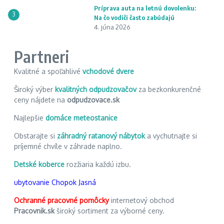
Príprava auta na letnú dovolenku:
3
Na čo vodiči často zabúdajú
4. júna 2026
Partneri
Kvalitné a spoľahlivé
vchodové dvere
Široký výber
kvalitných odpudzovačov
za bezkonkurenčné
ceny nájdete na
odpudzovace.sk
Najlepšie
domáce meteostanice
Obstarajte si
záhradný ratanový nábytok
a vychutnajte si
príjemné chvíle v záhrade naplno.
Detské koberce
rozžiaria každú izbu.
ubytovanie Chopok Jasná
Ochranné pracovné pomôcky
internetový obchod
Pracovnik.sk
široký sortiment za výborné ceny.