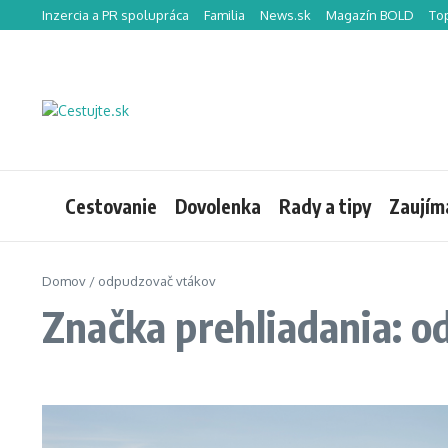
Preskočiť na obsah
Inzercia a PR spolupráca
Familia
News.sk
Magazín BOLD
To
Cestovanie
Dovolenka
Rady a tipy
Zaujím
Domov
/
odpudzovač vtákov
Značka prehliadania: 