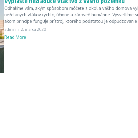
Vyplašte nežiadúce vtáctvo z vášho pozemku
Odhalíme vám, akým spôsobom môžete z okolia vášho domova vy
neželaných vtákov rýchlo, účinne a zároveň humánne. Vysvetlíme si
akom princípe funguje prístroj, ktorého podstatou je odpudzovanie 
admin
2. marca 2020
Read More