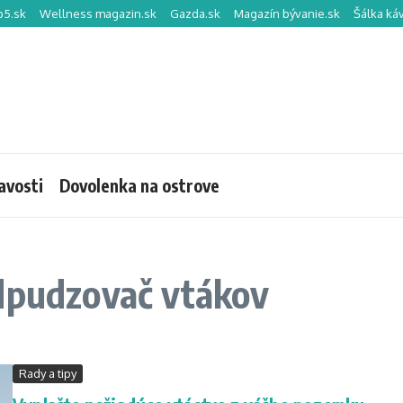
p5.sk
Wellness magazin.sk
Gazda.sk
Magazín bývanie.sk
Šálka ká
avosti
Dovolenka na ostrove
odpudzovač vtákov
Rady a tipy