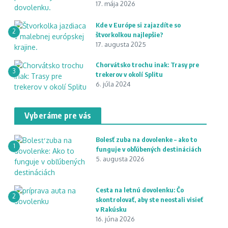
17. mája 2026
Kde v Európe si zajazdíte so
2
štvorkolkou najlepšie?
17. augusta 2025
Chorvátsko trochu inak: Trasy pre
3
trekerov v okolí Splitu
6. júla 2024
Vyberáme pre vás
Bolesť zuba na dovolenke – ako to
1
funguje v obľúbených destináciách
5. augusta 2026
Cesta na letnú dovolenku: Čo
2
skontrolovať, aby ste neostali visieť
v Rakúsku
16. júna 2026