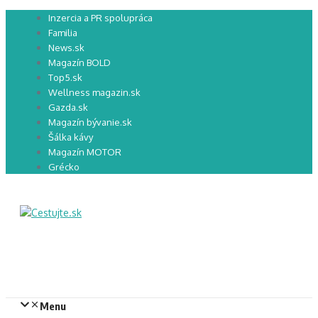
Preskočiť
Inzercia a PR spolupráca
na
Familia
obsah
News.sk
Magazín BOLD
Top5.sk
Wellness magazin.sk
Gazda.sk
Magazín bývanie.sk
Šálka kávy
Magazín MOTOR
Grécko
Menu