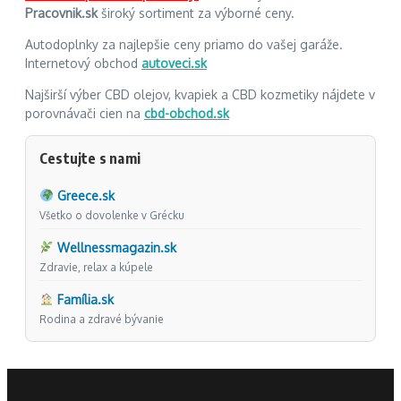
Pracovnik.sk
široký sortiment za výborné ceny.
Autodoplnky za najlepšie ceny priamo do vašej garáže.
Internetový obchod
autoveci.sk
Najširší výber CBD olejov, kvapiek a CBD kozmetiky nájdete v
porovnávači cien na
cbd-obchod.sk
Cestujte s nami
Greece.sk
Všetko o dovolenke v Grécku
Wellnessmagazin.sk
Zdravie, relax a kúpele
Família.sk
Rodina a zdravé bývanie