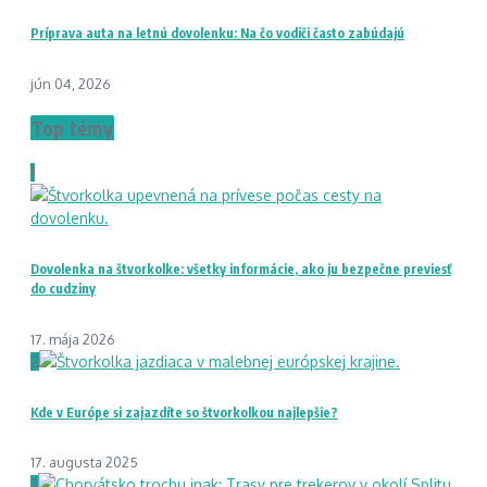
Príprava auta na letnú dovolenku: Na čo vodiči často zabúdajú
jún 04, 2026
Top témy
1
Dovolenka na štvorkolke: všetky informácie, ako ju bezpečne previesť
do cudziny
17. mája 2026
2
Kde v Európe si zajazdíte so štvorkolkou najlepšie?
17. augusta 2025
3