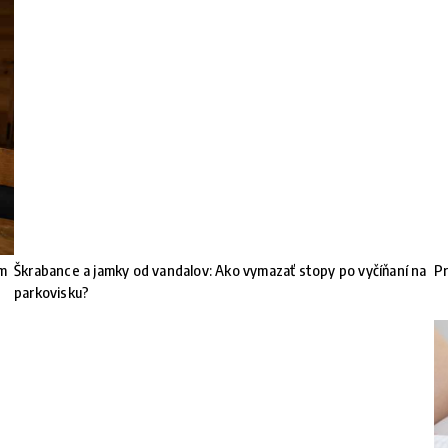
om
Škrabance a jamky od vandalov: Ako vymazať stopy po vyčíňaní na
Pr
parkovisku?