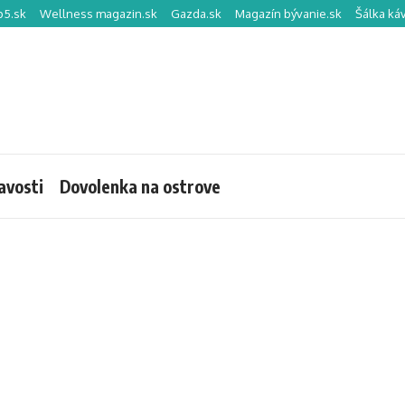
p5.sk
Wellness magazin.sk
Gazda.sk
Magazín bývanie.sk
Šálka ká
avosti
Dovolenka na ostrove