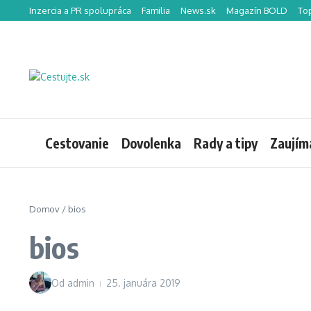
Preskočiť na obsah
Inzercia a PR spolupráca
Familia
News.sk
Magazín BOLD
To
Cestovanie
Dovolenka
Rady a tipy
Zaujím
Domov
/
bios
bios
Od
admin
25. januára 2019