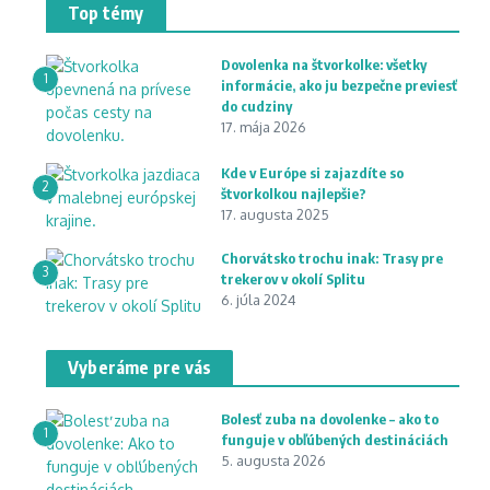
Top témy
Dovolenka na štvorkolke: všetky
1
informácie, ako ju bezpečne previesť
do cudziny
17. mája 2026
Kde v Európe si zajazdíte so
2
štvorkolkou najlepšie?
17. augusta 2025
Chorvátsko trochu inak: Trasy pre
3
trekerov v okolí Splitu
6. júla 2024
Vyberáme pre vás
Bolesť zuba na dovolenke – ako to
1
funguje v obľúbených destináciách
5. augusta 2026