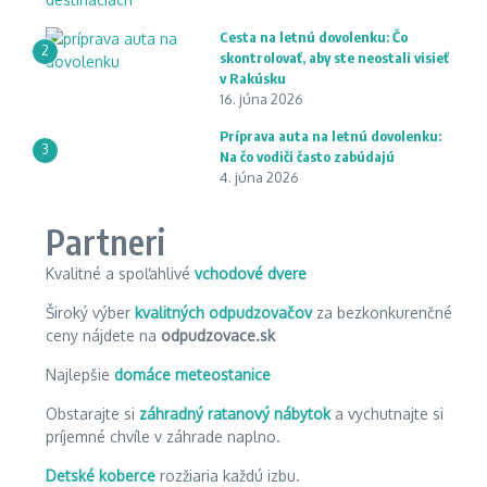
Cesta na letnú dovolenku: Čo
2
skontrolovať, aby ste neostali visieť
v Rakúsku
16. júna 2026
Príprava auta na letnú dovolenku:
3
Na čo vodiči často zabúdajú
4. júna 2026
Partneri
Kvalitné a spoľahlivé
vchodové dvere
Široký výber
kvalitných odpudzovačov
za bezkonkurenčné
ceny nájdete na
odpudzovace.sk
Najlepšie
domáce meteostanice
Obstarajte si
záhradný ratanový nábytok
a vychutnajte si
príjemné chvíle v záhrade naplno.
Detské koberce
rozžiaria každú izbu.