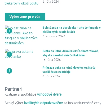
6. júla 2024
Vyberáme pre vás
Bolesť zuba na dovolenke – ako to funguje v
1
obľúbených destináciách
5. augusta 2026
Cesta na letnú dovolenku: Čo skontrolovať,
2
aby ste neostali visieť v Rakúsku
16. júna 2026
Príprava auta na letnú dovolenku: Na čo
3
vodiči často zabúdajú
4. júna 2026
Partneri
Kvalitné a spoľahlivé
vchodové dvere
Široký výber
kvalitných odpudzovačov
za bezkonkurenčné ceny