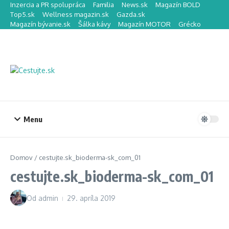
Preskočiť na obsah
Inzercia a PR spolupráca
Familia
News.sk
Magazín BOLD
Top5.sk
Wellness magazin.sk
Gazda.sk
Magazín bývanie.sk
Šálka kávy
Magazín MOTOR
Grécko
Menu
Domov
/
cestujte.sk_bioderma-sk_com_01
cestujte.sk_bioderma-sk_com_01
Od
admin
29. apríla 2019