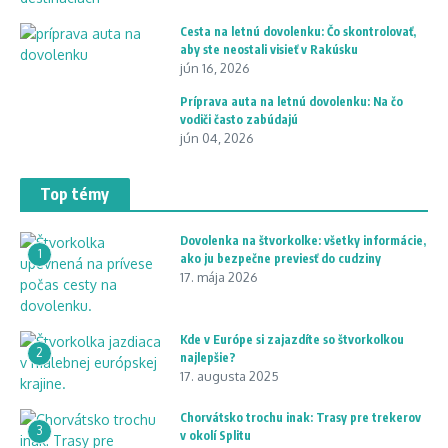
Cesta na letnú dovolenku: Čo skontrolovať,
aby ste neostali visieť v Rakúsku
jún 16, 2026
Príprava auta na letnú dovolenku: Na čo
vodiči často zabúdajú
jún 04, 2026
Top témy
Dovolenka na štvorkolke: všetky informácie,
1
ako ju bezpečne previesť do cudziny
17. mája 2026
Kde v Európe si zajazdíte so štvorkolkou
2
najlepšie?
17. augusta 2025
Chorvátsko trochu inak: Trasy pre trekerov
3
v okolí Splitu