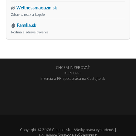
🌿
Wellnessmagazin.sk
Zdravie, relax a kúpele
🏠
Família.sk
Rodina a zdravé bývanie
CHCEM INZEROVAŤ
KONTAKT
Inzercia a PR spolupráca na Cestujte.sk
Copyright: © 2026 Casopis.sk – Všetky práva vyhradené. |
Používame
Spravodajský časopis X