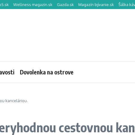
p5.sk
Wellness magazin.sk
Gazda.sk
Magazín bývanie.sk
Šálka ká
avosti
Dovolenka na ostrove
ou kanceláriou.
veryhodnou cestovnou kanc