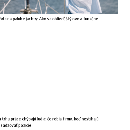
da na palube jachty: Ako sa obliecť štýlovo a funkčne
 trhu práce chýbajú ľudia: čo robia firmy, keď nestíhajú
sadzovať pozície