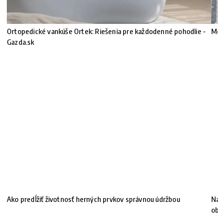
Ortopedické vankúše Ortek: Riešenia pre každodenné pohodlie -
Mó
!
Gazda.sk
Ako predĺžiť životnosť herných prvkov správnou údržbou
Na
ob