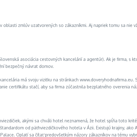
v oblasti zmlúv uzatvorených so zákazníkmi. Aj napriek tomu sa nie 
Slovenská asociácia cestovných kancelárií a agentúr). Ak je firma, s 
žní bezpečný návrat domov.
 kancelária má svoju vizitku na stránkach www.doveryhodnafirma.e
kanie certifikátu stačí, aby sa firma zúčastnila bezplatného overenia
iezdičiek, akými sa chváli hotel neznamená, že hotel spĺňa toto krité
 štandardom od päťhviezdičkového hotela v Ázii. Existujú krajiny, ako A
 Palace. Oplatí sa čítať predovšetkým názory zákazníkov na tému vyb