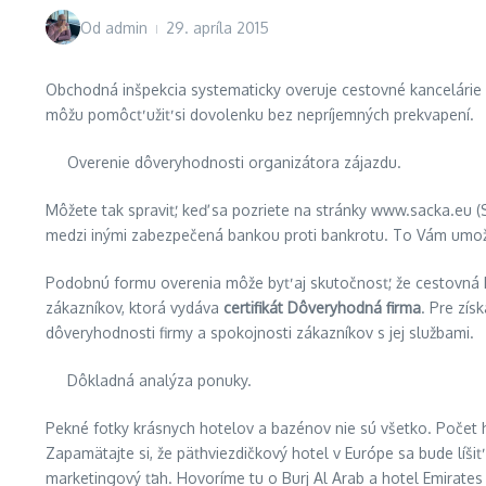
Od
admin
29. apríla 2015
Obchodná inšpekcia systematicky overuje cestovné kancelárie 
môžu pomôcť užiť si dovolenku bez nepríjemných prekvapení.
Overenie dôveryhodnosti organizátora zájazdu.
Môžete tak spraviť, keď sa pozriete na stránky www.sacka.eu (
medzi inými zabezpečená bankou proti bankrotu. To Vám umo
Podobnú formu overenia môže byť aj skutočnosť, že cestovná
zákazníkov, ktorá vydáva
certifikát Dôveryhodná firma
. Pre zís
dôveryhodnosti firmy a spokojnosti zákazníkov s jej službami.
Dôkladná analýza ponuky.
Pekné fotky krásnych hotelov a bazénov nie sú všetko. Počet hv
Zapamätajte si, že päťhviezdičkový hotel v Európe sa bude líšiť
marketingový ťah. Hovoríme tu o Burj Al Arab a hotel Emirates