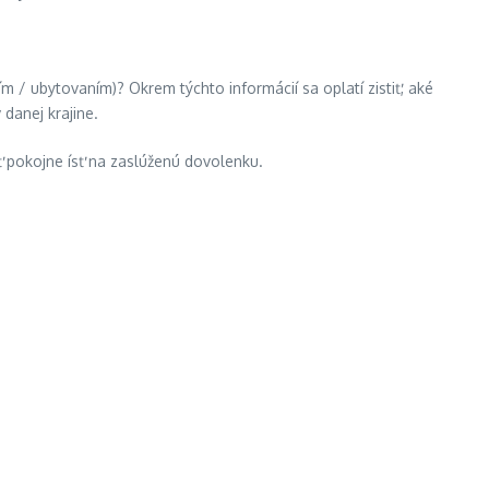
ím / ubytovaním)? Okrem týchto informácií sa oplatí zistiť, aké
 danej krajine.
ť pokojne ísť na zaslúženú dovolenku.