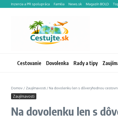
Preskočiť na obsah
Inzercia a PR spolupráca
Familia
News.sk
Magazín BOLD
To
Cestovanie
Dovolenka
Rady a tipy
Zaujím
Domov
/
Zaujímavosti
/
Na dovolenku len s dôveryhodnou cestovn
Zaujímavosti
Na dovolenku len s dô