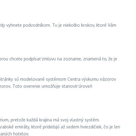
vždy vyhnete podvodníkom. Tu je niekoľko krokov, ktoré Vám
ktorou chcete podpísať zmluvu na zozname, znamená to, že je
u. Stránky sú modelované systémom Centra výskumu názorov
 názorov. Toto overenie umožňuje stanoviť úroveň
rium, pretože každá krajina má svoj vlastný systém.
rabské emiráty, ktoré prideľujú až sedem hviezdičiek, čo je len
raných hotelov.