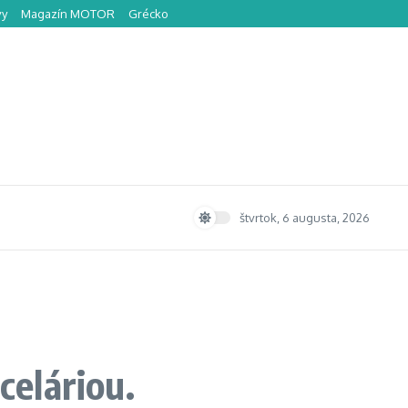
vy
Magazín MOTOR
Grécko
štvrtok, 6 augusta, 2026
eláriou.