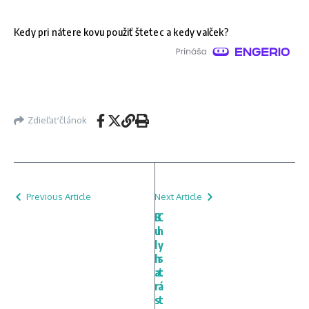
Kedy pri nátere kovu použiť štetec a kedy valček?
Zdieľať článok
Previous Article
Next Article
B
C
u
h
l
y
h
s
a
t
r
á
s
t