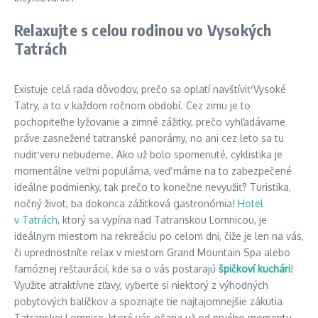
Relaxujte s celou rodinou vo Vysokých
Tatrách
Existuje celá rada dôvodov, prečo sa oplatí navštíviť Vysoké
Tatry, a to v každom ročnom období. Cez zimu je to
pochopiteľne lyžovanie a zimné zážitky, prečo vyhľadávame
práve zasnežené tatranské panorámy, no ani cez leto sa tu
nudiť veru nebudeme. Ako už bolo spomenuté, cyklistika je
momentálne veľmi populárna, veď máme na to zabezpečené
ideálne podmienky, tak prečo to konečne nevyužiť? Turistika,
nočný život, ba dokonca zážitková gastronómia!
Hotel
v Tatrách
, ktorý sa vypína nad Tatranskou Lomnicou, je
ideálnym miestom na rekreáciu po celom dni, čiže je len na vás,
či uprednostníte relax v miestom Grand Mountain Spa alebo
famóznej reštaurácií, kde sa o vás postarajú
špičkoví kuchári
!
Využite atraktívne zľavy, vyberte si niektorý z výhodných
pobytových balíčkov a spoznajte tie najtajomnejšie zákutia
Tatranskej Lomnice, ktoré vás očaria už od prvého momentu.