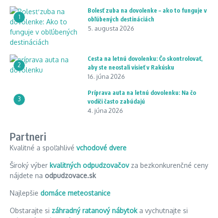
Bolesť zuba na dovolenke – ako to funguje v
1
obľúbených destináciách
5. augusta 2026
Cesta na letnú dovolenku: Čo skontrolovať,
2
aby ste neostali visieť v Rakúsku
16. júna 2026
Príprava auta na letnú dovolenku: Na čo
3
vodiči často zabúdajú
4. júna 2026
Partneri
Kvalitné a spoľahlivé
vchodové dvere
Široký výber
kvalitných odpudzovačov
za bezkonkurenčné ceny
nájdete na
odpudzovace.sk
Najlepšie
domáce meteostanice
Obstarajte si
záhradný ratanový nábytok
a vychutnajte si