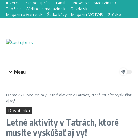
Preskočiť na obsah
Inzercia a PR spolupráca
Familia
News.sk
Magazín BOLD
Top5.sk
Wellness magazin.sk
Gazda.sk
Magazín bývanie.sk
Šálka kávy
Magazín MOTOR
Grécko
Menu
Domov
/
Dovolenka
/
Letné aktivity v Tatrách, ktoré musíte vyskúšať
aj vy!
Dovolenka
Letné aktivity v Tatrách, ktoré
musíte vyskúšať aj vy!