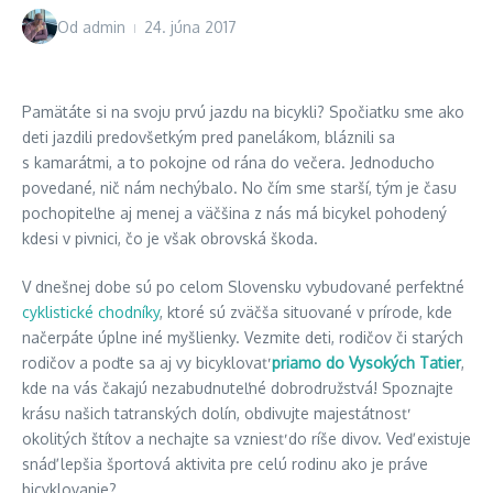
Od
admin
24. júna 2017
Pamätáte si na svoju prvú jazdu na bicykli? Spočiatku sme ako
deti jazdili predovšetkým pred panelákom, bláznili sa
s kamarátmi, a to pokojne od rána do večera. Jednoducho
povedané, nič nám nechýbalo. No čím sme starší, tým je času
pochopiteľne aj menej a väčšina z nás má bicykel pohodený
kdesi v pivnici, čo je však obrovská škoda.
V dnešnej dobe sú po celom Slovensku vybudované perfektné
cyklistické chodníky
, ktoré sú zväčša situované v prírode, kde
načerpáte úplne iné myšlienky. Vezmite deti, rodičov či starých
rodičov a poďte sa aj vy bicyklovať
priamo do Vysokých Tatier
,
kde na vás čakajú nezabudnuteľné dobrodružstvá! Spoznajte
krásu našich tatranských dolín, obdivujte majestátnosť
okolitých štítov a nechajte sa vzniesť do ríše divov. Veď existuje
snáď lepšia športová aktivita pre celú rodinu ako je práve
bicyklovanie?