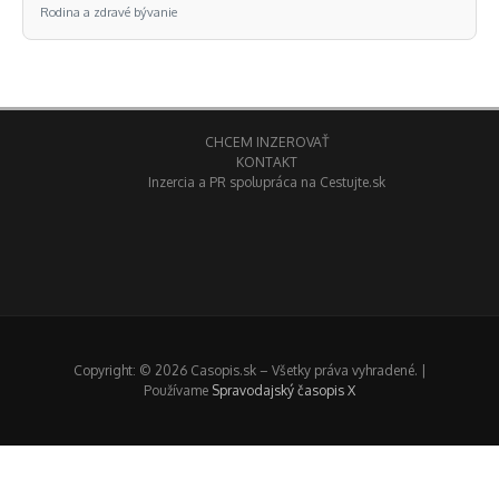
Rodina a zdravé bývanie
CHCEM INZEROVAŤ
KONTAKT
Inzercia a PR spolupráca na Cestujte.sk
Copyright: © 2026 Casopis.sk – Všetky práva vyhradené. |
Používame
Spravodajský časopis X