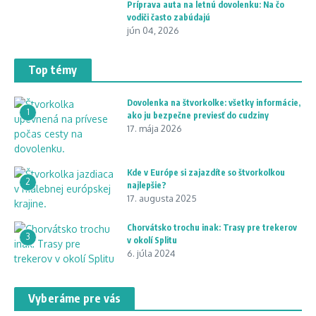
Príprava auta na letnú dovolenku: Na čo
vodiči často zabúdajú
jún 04, 2026
Top témy
Dovolenka na štvorkolke: všetky informácie,
1
ako ju bezpečne previesť do cudziny
17. mája 2026
Kde v Európe si zajazdíte so štvorkolkou
2
najlepšie?
17. augusta 2025
Chorvátsko trochu inak: Trasy pre trekerov
3
v okolí Splitu
6. júla 2024
Vyberáme pre vás