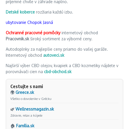
príjemné chvíle v záhrade naplno.
Detské koberce
rozžiaria každú izbu.
ubytovanie Chopok Jasná
Ochranné pracovné pomôcky
internetový obchod
Pracovnik.sk
široký sortiment za výborné ceny.
Autodoplnky za najlepšie ceny priamo do vašej garáže.
Internetový obchod
autoveci.sk
Najširší výber CBD olejov, kvapiek a CBD kozmetiky nájdete v
porovnávači cien na
cbd-obchod.sk
Cestujte s nami
🌍
Greece.sk
Všetko o dovolenke v Grécku
🌿
Wellnessmagazin.sk
Zdravie, relax a kúpele
🏠
Família.sk