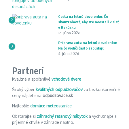
Cesta na letnú dovolenku: Čo
2
skontrolovať, aby ste neostali visieť
v Rakúsku
16. júna 2026
Príprava auta na letnú dovolenku:
3
Na čo vodiči často zabúdajú
4. júna 2026
Partneri
Kvalitné a spoľahlivé
vchodové dvere
Široký výber
kvalitných odpudzovačov
za bezkonkurenčné
ceny nájdete na
odpudzovace.sk
Najlepšie
domáce meteostanice
Obstarajte si
záhradný ratanový nábytok
a vychutnajte si
príjemné chvíle v záhrade naplno.