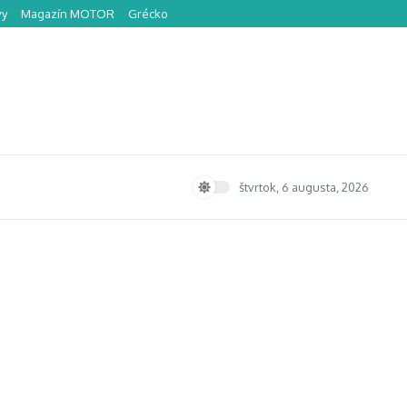
vy
Magazín MOTOR
Grécko
štvrtok, 6 augusta, 2026