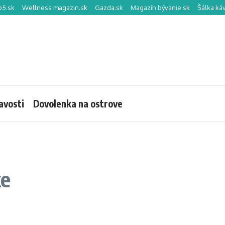
p5.sk
Wellness magazin.sk
Gazda.sk
Magazín bývanie.sk
Šálka ká
avosti
Dovolenka na ostrove
ke