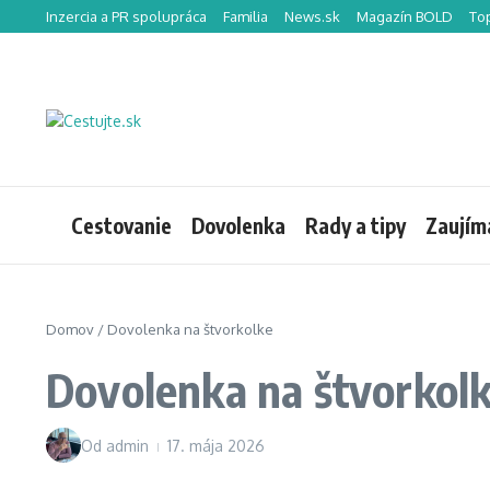
Preskočiť na obsah
Inzercia a PR spolupráca
Familia
News.sk
Magazín BOLD
To
Cestovanie
Dovolenka
Rady a tipy
Zaujím
Domov
/
Dovolenka na štvorkolke
Dovolenka na štvorkol
Od
admin
17. mája 2026