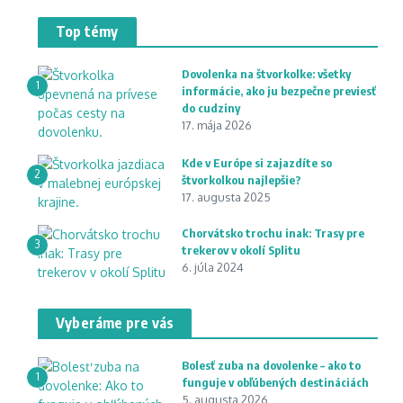
Top témy
Dovolenka na štvorkolke: všetky
1
informácie, ako ju bezpečne previesť
do cudziny
17. mája 2026
Kde v Európe si zajazdíte so
2
štvorkolkou najlepšie?
17. augusta 2025
Chorvátsko trochu inak: Trasy pre
3
trekerov v okolí Splitu
6. júla 2024
Vyberáme pre vás
Bolesť zuba na dovolenke – ako to
1
funguje v obľúbených destináciách
5. augusta 2026