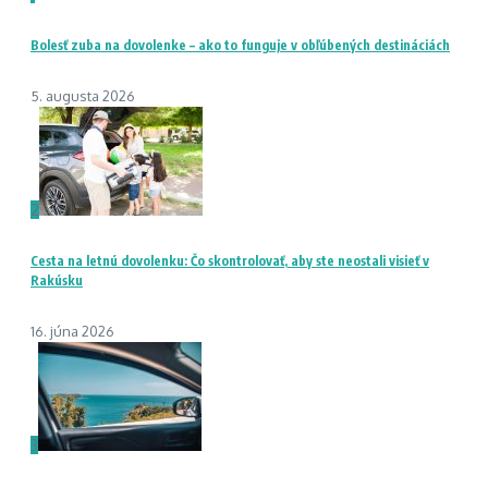
Bolesť zuba na dovolenke – ako to funguje v obľúbených destináciách
5. augusta 2026
2
Cesta na letnú dovolenku: Čo skontrolovať, aby ste neostali visieť v
Rakúsku
16. júna 2026
3