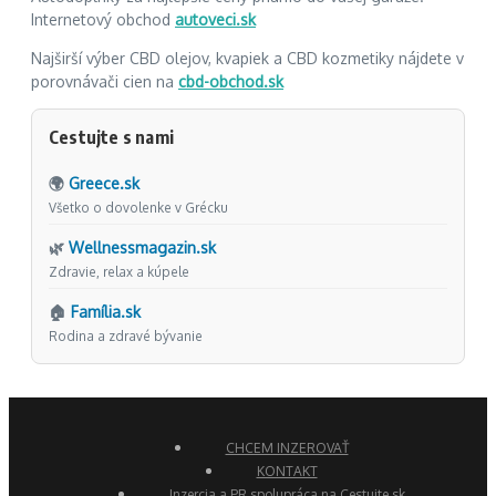
Internetový obchod
autoveci.sk
Najširší výber CBD olejov, kvapiek a CBD kozmetiky nájdete v
porovnávači cien na
cbd-obchod.sk
Cestujte s nami
🌍
Greece.sk
Všetko o dovolenke v Grécku
🌿
Wellnessmagazin.sk
Zdravie, relax a kúpele
🏠
Família.sk
Rodina a zdravé bývanie
CHCEM INZEROVAŤ
KONTAKT
Inzercia a PR spolupráca na Cestujte.sk