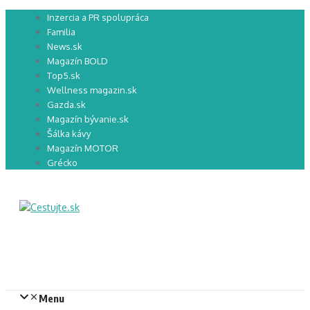
Preskočiť
Inzercia a PR spolupráca
na
Familia
obsah
News.sk
Magazín BOLD
Top5.sk
Wellness magazin.sk
Gazda.sk
Magazín bývanie.sk
Šálka kávy
Magazín MOTOR
Grécko
Menu