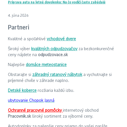
Príprava auta na letnú dovolenku: Na čo vodiči často zabúdajú
4. júna 2026
Partneri
Kvalitné a spoľahlivé
vchodové dvere
Široký výber
kvalitných odpudzovačov
za bezkonkurenčné
ceny nájdete na
odpudzovace.sk
Najlepšie
domáce meteostanice
Obstarajte si
záhradný ratanový nábytok
a vychutnajte si
príjemné chvíle v záhrade naplno.
Detské koberce
rozžiaria každú izbu.
ubytovanie Chopok Jasná
Ochranné pracovné pomôcky
internetový obchod
Pracovnik.sk
široký sortiment za výborné ceny.
Autodoplnky za najlepšie ceny priamo do vašej garáže.