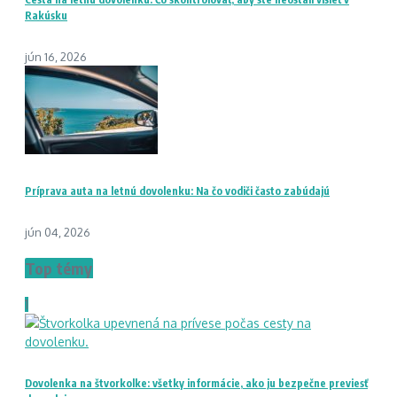
Rakúsku
jún 16, 2026
Príprava auta na letnú dovolenku: Na čo vodiči často zabúdajú
jún 04, 2026
Top témy
1
Dovolenka na štvorkolke: všetky informácie, ako ju bezpečne previesť