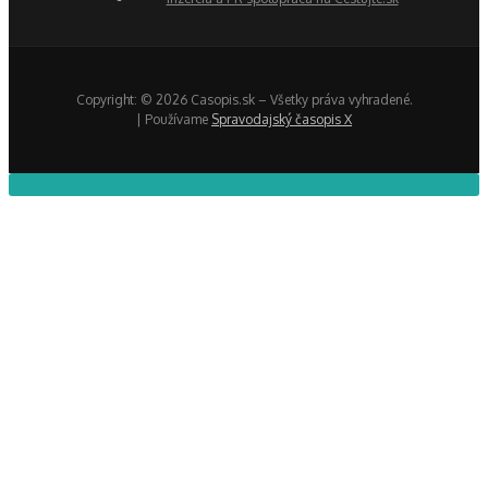
Copyright: © 2026 Casopis.sk – Všetky práva vyhradené.
| Používame
Spravodajský časopis X