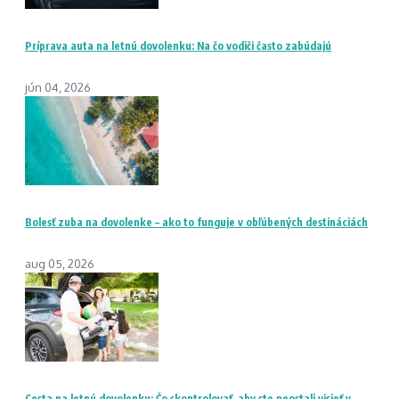
Príprava auta na letnú dovolenku: Na čo vodiči často zabúdajú
jún 04, 2026
Bolesť zuba na dovolenke – ako to funguje v obľúbených destináciách
aug 05, 2026
Cesta na letnú dovolenku: Čo skontrolovať, aby ste neostali visieť v