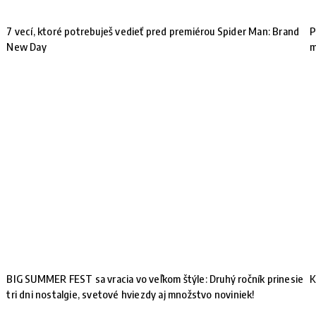
7 vecí, ktoré potrebuješ vedieť pred premiérou Spider Man: Brand
P
New Day
m
BIG SUMMER FEST sa vracia vo veľkom štýle: Druhý ročník prinesie
K
tri dni nostalgie, svetové hviezdy aj množstvo noviniek!