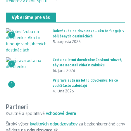
Vyberáme pre vás
Bolesť zuba na dovolenke – ako to funguje v
1
obľúbených destináciách
5. augusta 2026
Cesta na letnú dovolenku: Čo skontrolovať,
2
aby ste neostali visieť v Rakúsku
16. júna 2026
Príprava auta na letnú dovolenku: Na čo
3
vodiči často zabúdajú
4. júna 2026
Partneri
Kvalitné a spoľahlivé
vchodové dvere
Široký výber
kvalitných odpudzovačov
za bezkonkurenčné ceny
nájdete na
odpudzovace.sk