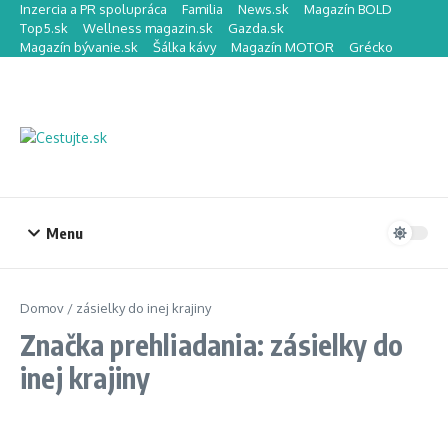
Preskočiť na obsah
Inzercia a PR spolupráca
Familia
News.sk
Magazín BOLD
Top5.sk
Wellness magazin.sk
Gazda.sk
Magazín bývanie.sk
Šálka kávy
Magazín MOTOR
Grécko
Menu
Domov
/
zásielky do inej krajiny
Značka prehliadania: zásielky do
inej krajiny