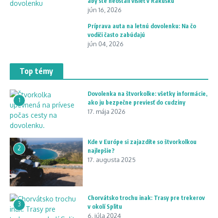
aby ste neostali visieť v Rakúsku
jún 16, 2026
Príprava auta na letnú dovolenku: Na čo
vodiči často zabúdajú
jún 04, 2026
Top témy
Dovolenka na štvorkolke: všetky informácie,
1
ako ju bezpečne previesť do cudziny
17. mája 2026
Kde v Európe si zajazdíte so štvorkolkou
2
najlepšie?
17. augusta 2025
Chorvátsko trochu inak: Trasy pre trekerov
3
v okolí Splitu
6. júla 2024