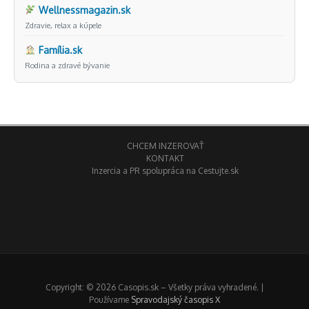
Wellnessmagazin.sk
Zdravie, relax a kúpele
Família.sk
Rodina a zdravé bývanie
CHCEM INZEROVAŤ
KONTAKT
Inzercia a PR spolupráca na Cestujte.sk
Copyright: © 2026 Casopis.sk – Všetky práva vyhradené. |
Používame
Spravodajský časopis X