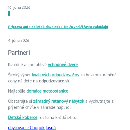
16. júna 2026
3
Príprava auta na letnú dovolenku: Na čo vodiči často zabúdajú
4. júna 2026
Partneri
Kvalitné a spoľahlivé
vchodové dvere
Široký výber
kvalitných odpudzovačov
za bezkonkurenčné
ceny nájdete na
odpudzovace.sk
Najlepšie
domáce meteostanice
Obstarajte si
záhradný ratanový nábytok
a vychutnajte si
príjemné chvíle v záhrade naplno.
Detské koberce
rozžiaria každú izbu.
ubytovanie Chopok Jasná