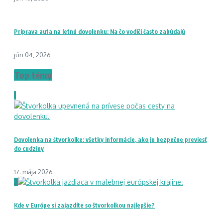
Príprava auta na letnú dovolenku: Na čo vodiči často zabúdajú
jún 04, 2026
Top témy
1
Dovolenka na štvorkolke: všetky informácie, ako ju bezpečne previesť
do cudziny
17. mája 2026
2
Kde v Európe si zajazdíte so štvorkolkou najlepšie?