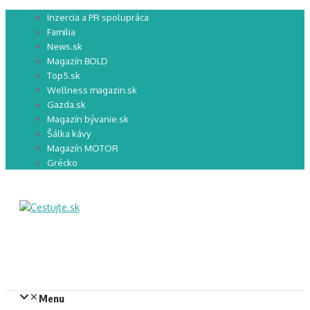
Preskočiť
Inzercia a PR spolupráca
na
Familia
obsah
News.sk
Magazín BOLD
Top5.sk
Wellness magazin.sk
Gazda.sk
Magazín bývanie.sk
Šálka kávy
Magazín MOTOR
Grécko
Menu