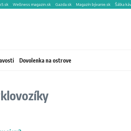
p5.sk
Wellness magazin.sk
Gazda.sk
Magazín bývanie.sk
Šálka ká
avosti
Dovolenka na ostrove
yklovozíky