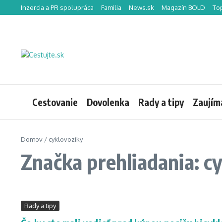
Preskočiť na obsah
Inzercia a PR spolupráca
Familia
News.sk
Magazín BOLD
To
Cestovanie
Dovolenka
Rady a tipy
Zaujím
Domov
/
cyklovozíky
Značka prehliadania: c
Rady a tipy