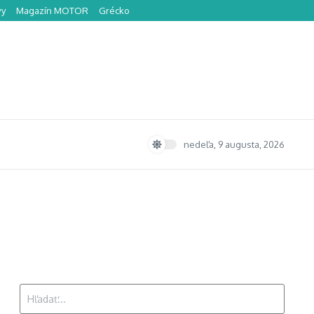
vy
Magazín MOTOR
Grécko
nedeľa, 9 augusta, 2026
Hľadať: