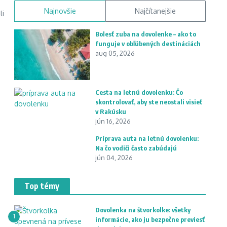
Najnovšie
Najčítanejšie
li
Bolesť zuba na dovolenke – ako to
funguje v obľúbených destináciách
aug 05, 2026
Cesta na letnú dovolenku: Čo
skontrolovať, aby ste neostali visieť
v Rakúsku
jún 16, 2026
Príprava auta na letnú dovolenku:
Na čo vodiči často zabúdajú
jún 04, 2026
Top témy
Dovolenka na štvorkolke: všetky
1
informácie, ako ju bezpečne previesť