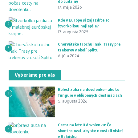
do cudziny
17. mája 2026
Kde v Európe si zajazdíte so
2
štvorkolkou najlepšie?
17. augusta 2025
Chorvátsko trochu inak: Trasy pre
3
trekerov v okolí Splitu
6. júla 2024
Vyberáme pre vás
Bolesť zuba na dovolenke – ako to
1
funguje v obľúbených destináciách
5. augusta 2026
Cesta na letnú dovolenku: Čo
2
skontrolovať, aby ste neostali visieť
v Rakúsku