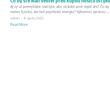
Čo by ste mali vedieť pred kúpou nosiču bicykl
Aj vy už premýšľate nad tým, ako strávite prvé teplé dni? Čo by 
nielen fyzickú, ale tiež psychickú energiu? Výbornou správou ...
admin
8. apríla 2020
Read More