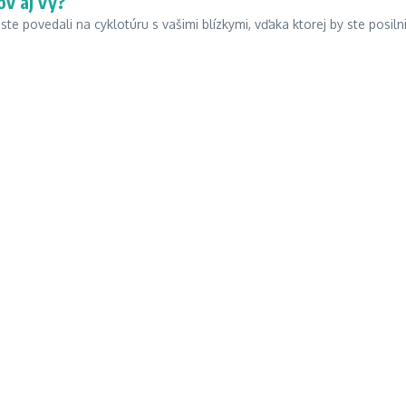
ov aj vy?
ste povedali na cyklotúru s vašimi blízkymi, vďaka ktorej by ste posilni