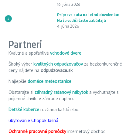
16. júna 2026
Príprava auta na letnú dovolenku:
3
Na čo vodiči často zabúdajú
4. júna 2026
Partneri
Kvalitné a spoľahlivé
vchodové dvere
Široký výber
kvalitných odpudzovačov
za bezkonkurenčné
ceny nájdete na
odpudzovace.sk
Najlepšie
domáce meteostanice
Obstarajte si
záhradný ratanový nábytok
a vychutnajte si
príjemné chvíle v záhrade naplno.
Detské koberce
rozžiaria každú izbu.
ubytovanie Chopok Jasná
Ochranné pracovné pomôcky
internetový obchod