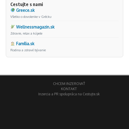
Cestujte s nami
Greece.sk
Všetko o dovolenke v Grécku
Wellnessmagazin.sk
Zdravie, relax a kúpele
Família.sk
Rodina a zdravé bývanie
CHCEM INZEROVAŤ
KONTAKT
Inzercia a PR spolupráca na Cestujte.sk