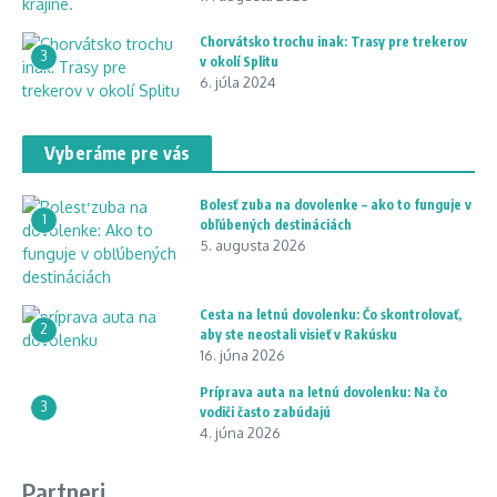
Chorvátsko trochu inak: Trasy pre trekerov
3
v okolí Splitu
6. júla 2024
Vyberáme pre vás
Bolesť zuba na dovolenke – ako to funguje v
1
obľúbených destináciách
5. augusta 2026
Cesta na letnú dovolenku: Čo skontrolovať,
2
aby ste neostali visieť v Rakúsku
16. júna 2026
Príprava auta na letnú dovolenku: Na čo
3
vodiči často zabúdajú
4. júna 2026
Partneri