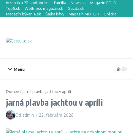
Preskočiť na obsah
Inzercia a PR spolupráca
Familia
News.sk
Magazín BOLD
Top5.sk
Wellness magazin.sk
Gazda.sk
Magazín bývanie.sk
Šálka kávy
Magazín MOTOR
Grécko
Menu
Domov
/
jarná plavba jachtou v apríli
jarná plavba jachtou v apríli
Od
admin
22. februára 2026