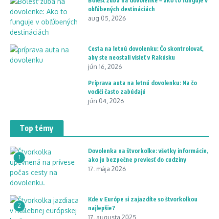
Bolesť zuba na dovolenke – ako to funguje v
obľúbených destináciách
aug 05, 2026
Cesta na letnú dovolenku: Čo skontrolovať,
aby ste neostali visieť v Rakúsku
jún 16, 2026
Príprava auta na letnú dovolenku: Na čo
vodiči často zabúdajú
jún 04, 2026
Top témy
Dovolenka na štvorkolke: všetky informácie,
1
ako ju bezpečne previesť do cudziny
17. mája 2026
Kde v Európe si zajazdíte so štvorkolkou
2
najlepšie?
17. augusta 2025