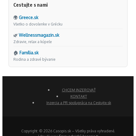
Cestujte s nami
🌍
Greece.sk
Všetko o dovolenke v Grécku
🌿
Wellnessmagazin.sk
Zdravie, relax a kúpele
🏠
Família.sk
Rodina a zdravé bývanie
CHCEM INZEROVAŤ
KONTAKT
Inzercia a PR spolupráca na Cestujte.sk
Copyright: © 2026 Casopis.sk – Všetky práva vyhradené.