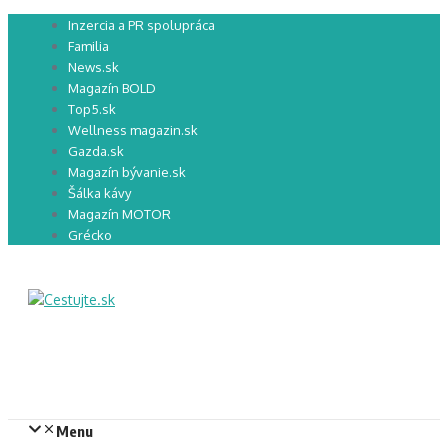
Preskočiť
Inzercia a PR spolupráca
na
Familia
obsah
News.sk
Magazín BOLD
Top5.sk
Wellness magazin.sk
Gazda.sk
Magazín bývanie.sk
Šálka kávy
Magazín MOTOR
Grécko
Menu