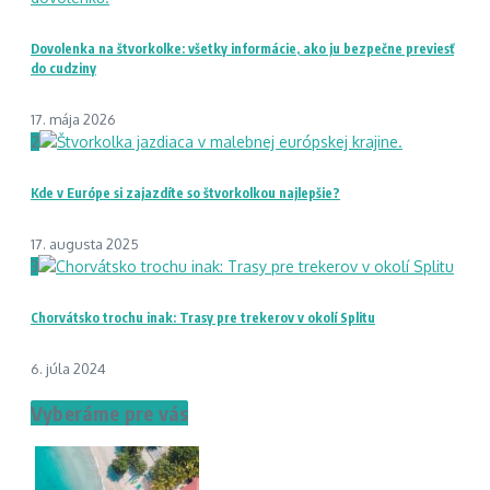
Dovolenka na štvorkolke: všetky informácie, ako ju bezpečne previesť
do cudziny
17. mája 2026
2
Kde v Európe si zajazdíte so štvorkolkou najlepšie?
17. augusta 2025
3
Chorvátsko trochu inak: Trasy pre trekerov v okolí Splitu
6. júla 2024
Vyberáme pre vás