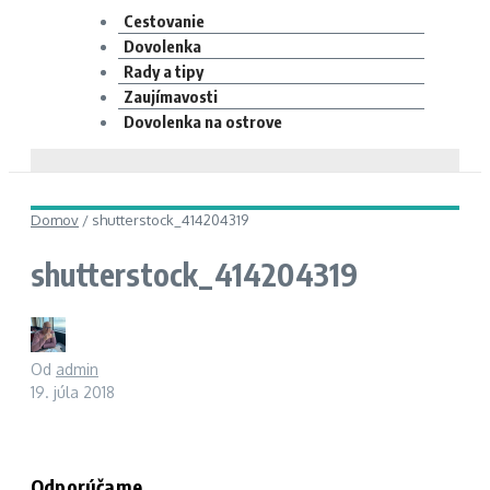
Cestovanie
Dovolenka
Rady a tipy
Zaujímavosti
Dovolenka na ostrove
Domov
/
shutterstock_414204319
shutterstock_414204319
Od
admin
19. júla 2018
Odporúčame